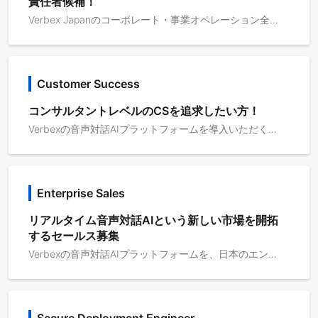
責任者候補！
Verbex Japanのコーポレート・事業オペレーション全般を担い、音声対話AIプラットフォームの日本事業拡大を支えるポジションです。Verbexは、コールセンター、通販受注、代表電話、予約受付、ホテルフロント、自治体窓口など、これまで人が電話で対応してきた業務をAIが自然な音声対話で支援・自動化するプロダクトです。日本市場では、エンタープライズ企業を中心に導入が進んでおり、契約、請求、セキュリティチェック、個人情報対応、採用、社内オペレーションの整備が事業成長に直結します。このポジションでは、CEO、Sales、Customer Success、Solutions Engineer、海外R&Dチーム、外部専門家と連携しながら、契約・請求・採用・法務・監査・管理業務を横断的に推進します。単なるバックオフィスではなく、事業を前に進めるための仕組みを作るコーポレート人材を求めています。主な業務内容1. 契約・法務オペレーションNDA、PoC覚書、サービス利用申込書、注文書、SOW等の契約管理 顧客・パートナーとの契約手続きの進行管理 契約条件、支払条件、請求条件の整理 外部弁護士との連携 契約書テンプレート・標準フローの整備 Sales / CSと連携した契約締結プロセスの改善2. セキュリティ・監査対応エンタープライズ顧客からのセキュリティチェックシート一次対応 個人情報、ログ保存、データ削除、外部AIサービス利用に関する回答整理 AI利用、生成AI、クラウド、サブプロセッサーに関する資料管理 社内外の関係者と連携した監査対応 よくある質問・標準回答・提出資料の整備3. 請求・売上管理PoC費用、月額利用料、従量課金、初期費用等の請求管理 請求書発行、入金確認、支払管理 売上・契約・請求状況の管理 パートナー経由案件、OEM案件、リセラー案件の商流整理 会計事務所との連携 月次管理・予実管理のサポート4. 採用・組織オペレーション採用媒体・エージェント対応 求人票・候補者管理・面接日程調整 採用プロセスの整備 入社手続き・オンボーディング 業務委託契約・稼働管理 組織拡大に伴う社内ルール・業務フロー整備5. 経営・事業オペレーション経営会議・営業会議・CS会議等の運営サポート 事業KPI、売上、案件、請求、採用状況の可視化 社内ドキュメント・ナレッジ管理 海外本社・海外R&Dチームとの管理業務連携 業務フロー、承認フロー、管理ルールの設計・改善 CEOや事業責任者の意思決定支援
Customer Success
コンサルタントレベルのCSを追求したい方！
Verbexの音声対話AIプラットフォームを導入いただくクライアント企業に対し、PoCから本番運用、導入後の改善までを伴走し、音声AIが実業務の中で成果を出せる状態をつくるポジションです。 Verbexは、コールセンター、通販受注、代表電話、予約受付、ホテルフロント、自治体窓口など、これまで人が電話で対応してきた業務を、AIが自然な音声対話で支援・自動化するプロダクトです。 Customer Successは、単なる問い合わせ対応や利用状況の確認ではなく、顧客の業務フロー、電話対応の現場、FAQ、エスカレーションルールを理解し、AIオペレーターがどの範囲を担うべきか、どのように改善すれば成果が出るかを顧客とともに設計していきます。 導入後は、通話ログや会話結果、顧客フィードバックをもとに、会話フロー、プロンプト、FAQ、ナレッジ、運用ルールを継続的に改善し、応答率・自動対応率・顧客満足度・業務削減効果などの向上を目指します。 # 主な業務内容 ・PoC開始に向けた顧客ヒアリング、業務理解、要件整理 ・導入スケジュール、タスク、論点、課題の管理 ・顧客定例会の運営、議事録作成、ネクストアクション整理 ・PoCで検証すべき業務範囲、KPI、成功条件の整理 ・FAQ、業務ルール、トークスクリプト、エスカレーション条件の整理 ・AIオペレーターの会話フロー、確認項目、聞き返し条件の改善 ・通話ログ、会話結果、顧客フィードバックをもとにした改善提案 ・顧客へのレポーティング、改善施策の提案 ・本番導入、継続利用、利用拡大に向けた顧客伴走 ・Sales、Solutions Engineer、開発チームとの社内連携 ・導入事例、ベストプラクティス、運用ナレッジの蓄積
Enterprise Sales
リアルタイム音声対話AIという新しい市場を開拓
するセールス募集
Verbexの音声対話AIプラットフォームを、日本のエンタープライズ企業に提案し、商談創出からPoC、本番導入、利用拡大までを推進するポジションです。 Verbexは、コールセンター、通販受注、代表電話、予約受付、ホテルフロント、自治体窓口など、これまで人が電話で対応してきた業務を、AIが自然な音声対話で支援・自動化するプロダクトです。 Salesは、単にプロダクトを説明して売る役割ではありません。顧客の業務課題、電話対応の現場、既存システム、運用体制、意思決定構造を理解し、音声AIによってどの業務を変えられるのか、どのような導入ステップが現実的かを顧客とともに設計していきます。 また、初期フェーズのVerbexでは、ダイレクトセールスとパートナーセールスを明確に分けすぎず、エンタープライズ顧客への直接提案に加え、SIer、BPO、コンサルティング会社、PBX / CTI / CRMベンダーなどとの協業を通じた商談創出・提案活動も担っていただきます。 日本における音声AI市場は、まだ確立された売り方がある領域ではありません。だからこそ、顧客セグメント、ユースケース、提案ストーリー、パートナー戦略、価格・契約形態まで含めて、市場開拓そのものに関わることができます。 # 主な業務内容 ・エンタープライズ企業に対する新規商談の創出 ・顧客の業務課題、電話対応業務、問い合わせ対応業務のヒアリング ・音声AIの導入余地がある業務領域の特定 ・PoC提案、本番導入提案、利用拡大提案の推進 ・顧客の意思決定構造、予算、導入スケジュール、関係部署の整理 ・提案資料、見積、契約条件、導入ステップの設計 ・Solutions Engineer、Customer Success、開発チームと連携した提案活動 ・SIer、BPO、コンサルティング会社、PBX / CTI / CRMベンダー等とのパートナー開拓 ・パートナーとの共同提案、案件創出、提案スキームの設計 ・展示会、セミナー、ウェビナー、紹介などを起点とした商談化 ・顧客・市場から得られたニーズをもとにしたプロダクト改善・GTM戦略へのフィードバック ・業界別・ユースケース別の勝ちパターンの整理、営業プロセスの型化