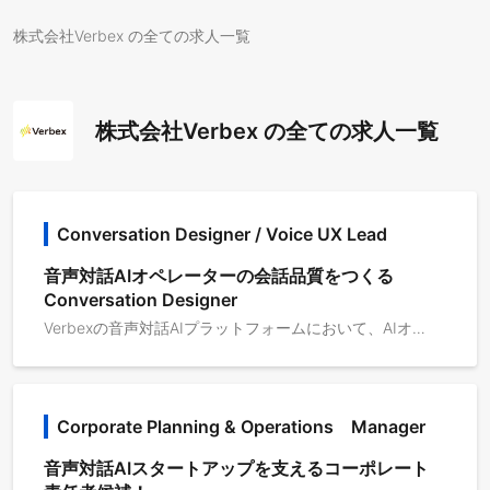
株式会社Verbex の全ての求人一覧
株式会社Verbex の全ての求人一覧
Conversation Designer / Voice UX Lead
音声対話AIオペレーターの会話品質をつくる
Conversation Designer
Verbexの音声対話AIプラットフォームにおいて、AIオペレーターの会話体験を設計・改善し、顧客の業務現場で自然に機能する音声対話をつくるポジションです。Verbexは、コールセンター、通販受注、代表電話、予約受付、ホテルフロント、自治体窓口など、これまで人が電話で対応してきた業務を、AIが自然な音声対話で支援・自動化するプロダクトです。Conversation Designer / Voice UX Leadは、単に会話文を作成する役割ではありません。顧客の業務フロー、電話対応の現場、FAQ、オペレーション、エスカレーションルールを理解し、AIがどのように聞き、答え、確認し、聞き返し、人間に引き継ぐべきかを設計します。音声対話AIでは、テキストチャット以上に、発話のタイミング、聞き返し方、確認の粒度、沈黙への対応、割り込みへの反応、曖昧な回答の扱い、感情的な顧客への対応が重要になります。 このポジションでは、実際の通話ログや顧客フィードバックをもとに、AIオペレーターの会話品質を継続的に改善し、応答率・自動対応率・完了率・顧客満足度の向上を目指します。また、個別案件ごとの会話設計にとどまらず、業界別・ユースケース別の会話テンプレート、改善パターン、ベストプラクティスを蓄積し、Verbexの導入品質を標準化していくことも期待しています。主な業務内容・顧客の電話業務、問い合わせ業務、受付業務の理解 ・AIオペレーターが対応する業務範囲の整理 ・会話フロー、ヒアリング項目、確認項目、聞き返し条件の設計 ・FAQ、業務ルール、トークスクリプト、ナレッジの構造化 ・人間オペレーターへのエスカレーション条件・引き継ぎ内容の設計 ・顧客の発話パターン、曖昧表現、言い直し、沈黙、割り込みへの対応設計 ・通話ログや会話結果をもとにした失敗パターンの分析 ・プロンプト、会話フロー、FAQ、ナレッジ、運用ルールの改善 ・Customer Success、Solutions Engineer、Sales、開発チームとの連携 ・PoCや本番運用における会話品質の改善提案 ・業界別・ユースケース別の会話設計テンプレート、ベストプラクティスの作成 ・日本語音声対話における自然さ、信頼感、業務完了率を高めるための継続的な改善
Corporate Planning & Operations　Manager
音声対話AIスタートアップを支えるコーポレート