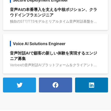
Secure Deployment Engineer
音声AIの本番導入を支える中核ポジション、クラ
ウドインフラエンジニア
独自のSTT/TTSモデルとリアルタイム音声対話基盤を持つ音声対話AIプラットフォームにおいて、金融機関、大手エンタープライズ、自治体・官公庁、医療機関、BPO事業者、SIerなど、より高いセキュリティ要件を持つ領域への導入を拡大していきます。従来のクラウド提供に加え、オンプレミス、プライベートクラウドからの閉域アクセス、ガバメントクラウド対象クラウドサービス上での利用を想定した構成への対応を予定しています。今後特に増えるのは、AzureやAWS、GCP上に顧客専用のVerbex環境を構築し、Public Internetに公開せず、承認済みクライアントや閉域ネットワークからのみ接続する構成です。このようなセキュアな導入形態を、顧客のネットワーク、セキュリティポリシー、既存システム、監査要件に合わせて設計・構築できるクラウドインフラエンジニアを募集します。最先端尾リアルタイム音声対話AIを大企業・公共機関の本番環境に安全に導入するための中核ポジションであり、単発の構築ではなく、再利用可能なデプロイメントパターン、IaCテンプレート、セキュリティ標準、運用監視設計を作っていくフェーズです！主な対象は、以下のような構成です。1. 顧客専用クラウド環境の構築Azure、AWS、GCPなどのクラウド上に、顧客ごとに分離されたVerbex専用環境を構築します。想定コンポーネントは以下です。Verbex Runtime Callhandler Agent Worker Storage Monitoring Logging API Gateway / Load Balancer Container / Kubernetes / VMベースの実行環境 Azure OpenAI / OpenAI / 外部LLMサービスとの接続 PBX、CTI、CRM、FAQ、予約システム、基幹システムとの接続2. 閉域・限定接続構成の設計Public Internetに公開せず、承認済みクライアントや顧客ネットワークからのみ接続可能な構成を設計します。具体的には以下のような設計・実装を想定しています。Private Endpoint / Private Link VNet / VPC設計 VPN / 専用線 / ExpressRoute / Direct Connect 等との接続設計 IP allowlist / firewall / security group / NSG設定 Public endpointを持たないAPI構成 顧客拠点、社内ネットワーク、コンタクトセンター基盤との接続 PBX・SIP・CTI・CRMとのセキュアな連携3. セキュリティ・監査要件への対応大企業・公共機関の導入では、機能だけでなく、データ管理、ログ管理、アクセス制御、監査対応が重要になります。そのため、以下のような領域も担当いただきます。IAM / RBAC設計 Secret管理 通信暗号化 ログ保存・マスキング・保管期間設計 監査ログ設計 顧客ごとのデータ分離 バックアップ / リストア設計 障害時の切り戻し・復旧設計 セキュリティレビュー・監査資料作成の技術支援4. IaC・運用自動化顧客ごとの専用環境を安定して構築・運用できるよう、再現性のあるインフラ構築と運用自動化を進めます。Terraform / OpenTofu / Pulumi 等によるIaC CI/CDパイプライン整備 環境構築テンプレート化 監視・アラート設計 SRE的な運用改善 環境別の構成管理 本番リリース・変更管理プロセスの整備
Voice AI Solutions Engineer
音声対話AIで顧客の新しい体験を実現するエンジ
ニア募集
Verbexの音声対話AIプラットフォームをクライアント企業の実業務に導入し、PoC含めて本番運用までを技術・業務設計の両面から推進すること。顧客の電話業務、問い合わせ対応、予約受付、受注業務、代表電話、コールセンター業務などを理解し、音声AIが担う範囲、人間が担う範囲、既存システムとの連携、運用フロー、KPIを設計します。1. 顧客業務の理解・要件定義・顧客の対話業務・問い合わせ業務・受付業務の現状ヒアリング ・業務フロー、オペレーション、例外対応、エスカレーション条件の整理 ・音声AIで自動化・効率化できる業務範囲の特定 ・PoCで検証すべき業務範囲・KPI・成功条件の定義 ・顧客の業務要件を、AI導入要件・システム要件に変換2. 音声対話AI導入設計・AIオペレーターの対応範囲設計 ・会話フロー、ヒアリング項目、確認項目、聞き返し条件の整理 ・人間オペレーターへのエスカレーション設計 ・FAQ、ナレッジ、業務ルール、スクリプトの構造化 ・通話ログ・会話結果・対応履歴の運用設計 ・導入後の改善サイクル設計3. システム連携・技術要件整理・既存PBX / CTI / CRM / 予約システム / EC / 受注管理システム等との連携要件整理 ・API、Webhook、データ連携、認証、権限、ログ出力などの仕様整理 ・顧客情報システム部門との技術折衝 ・海外R&Dチームへの技術要件伝達 ・必要に応じた簡易な検証、設定、プロトタイピング4. PoC・本導入プロジェクト推進・計画の策定 ・導入スケジュール・タスク・課題管理 ・顧客定例会での技術・業務論点の整理 ・本番運用に向けたリスク整理 ・導入後の品質改善に向けたログ分析・改善提案5. プロダクト改善へのフィードバック・日本市場特有の顧客要件の抽出 ・導入現場で繰り返し発生する課題の整理 ・管理画面、連携機能、ログ、レポート、セキュリティ要件などの改善提案 ・R&Dチームとの仕様調整 ・将来的な標準機能・パッケージ化への貢献