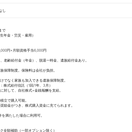
なし
で

生年金・労災・雇用）

00円+月額資格手当6,000円

、老齢給付金（年金）、脱退一時金、遺族給付金あり。

族保障制度。保険料は会社が負担。

けでなく家族も加入できる遺族保障制度。

株式給付信託（1回/1年、3月）

に対して、自社株式+金銭報酬を支給。

積立で購入可能。

の奨励金がつき、株式購入資金に充てられます。

ク全額補助（一部オプション除く）
