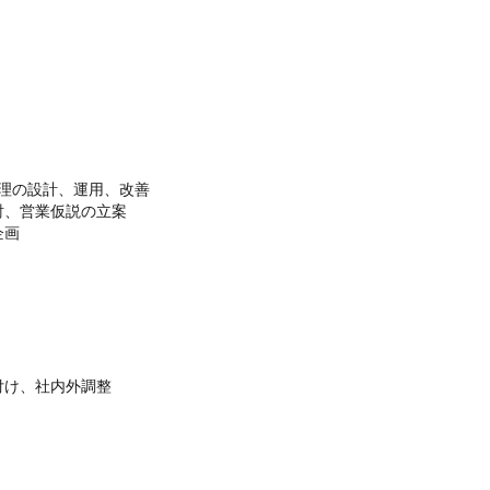
管理の設計、運用、改善

、営業仮説の立案

画

け、社内外調整
