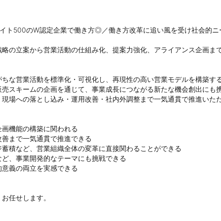
イト500のW認定企業で働き方◎／働き方改革に追い風を受け社会的ニー
略の立案から営業活動の仕組み化、提案力強化、アライアンス企画まで
ちな営業活動を標準化・可視化し、再現性の高い営業モデルを構築する
売スキームの企画を通じて、事業成長につながる新たな機会創出にも携
現場への落とし込み・運用改善・社内外調整まで一気通貫で推進いただ
画機能の構築に関われる

善まで一気通貫で推進できる

蓄積など、営業組織全体の変革に直接関わることができる

ど、事業開発的なテーマにも挑戦できる

意義の両立を実感できる

お任せします。
