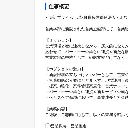
仕事概要
～東証プライム上場×健康経営優良法人・ホワ
営業本部に新設された営業企画部にて、営業戦
【ミッション】

営業現場と密に連携しながら、属人的になりが
あわせて、パートナー企業との連携や新たな販
営業本部の中核として、戦略立案だけでなく、
【ポジションの魅力】

・新設部署の立ち上げメンバーとして、営業企
・営業戦略の立案にとどまらず、現場運用・改
・提案力強化、案件管理高度化、営業ナレッジ
・パートナー企業との連携や新サービス企画な
・ヘルスケア領域において、事業成長と社会的
【業務内容】

ご経験・ご志向に応じて、以下の業務を幅広く
①営業戦略・営業推進
