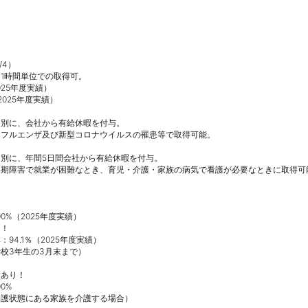


4）

1時間単位での取得可。

25年度実績）

025年度実績）

別に、会社から有給休暇を付与。

フルエンザ及び新型コロナウイルスの罹患等で取得可能。

別に、年間5日間会社から有給休暇を付与。

期障害で就業が困難なとき、育児・介護・家族の病気で看護が必要なときに取得可能
%（2025年度実績）

！

4.1％（2025年度実績）

3年生の3月末まで） 

あり！

%

介護状態にある家族を介護する場合）