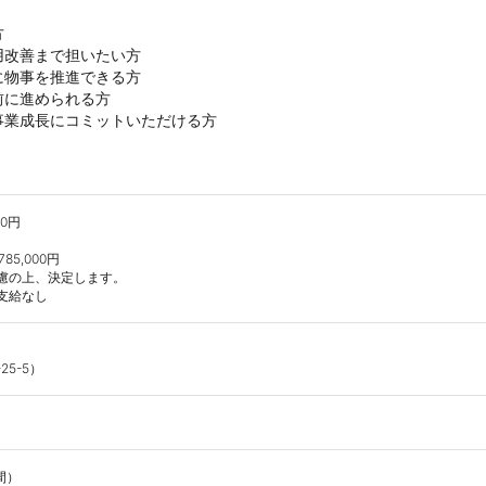


改善まで担いたい方

物事を推進できる方

に進められる方

0円

5,000円

慮の上、決定します。

支給なし
5-5）
間）
