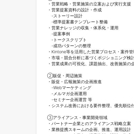
・営業戦略・営業施策の立案および実行支援

・営業提案資料の設計・作成

　-ストーリー設計

　-標準提案書テンプレート整備

・営業ナレッジの収集・体系化・運用

　-提案事例

　-トークスクリプト

　-成功パターンの整理

・Kintone等を活用した営業プロセス・案件
・市場・競合分析に基づくポジショニング検討
・営業成果の可視化、課題抽出、改善施策の企
②販促・周辺施策

・販促・広報施策の企画推進

　-Webマーケティング

　-メルマガ企画運用

　-セミナー企画運営 等

・システム改善における要件整理、優先順位付
③アライアンス・事業開発領域

・パートナー企業とのアライアンス戦略立案

・業務提携スキームの企画、推進、運用設計
