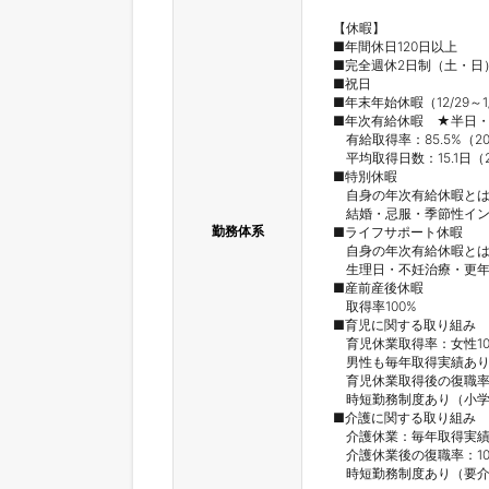
【休暇】

■年間休日120日以上

■完全週休2日制（土・日）
■祝日

■年末年始休暇（12/29～1/
■年次有給休暇　★半日・
　有給取得率：85.5%（20
　平均取得日数：15.1日（2
■特別休暇

　自身の年次有給休暇とは
　結婚・忌服・季節性イン
勤務体系
■ライフサポート休暇

　自身の年次有給休暇とは
　生理日・不妊治療・更年
■産前産後休暇

　取得率100%

■育児に関する取り組み

　育児休業取得率：女性100
　男性も毎年取得実績あり
　育児休業取得後の復職率：9
　時短勤務制度あり（小学校
■介護に関する取り組み

　介護休業：毎年取得実績
　介護休業後の復職率：100
　時短勤務制度あり（要