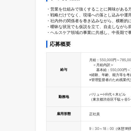
・営業を仕組みで強くすることに興味がある方
・戦略だけでなく、現場への落とし込みや運用
・社内外の関係者を巻き込みながら、横断的に
・曖昧な状況でも仮説を立て、自走しながら前
応募概要
月給：550,000円～785,00
　＜月給内訳＞

給与
　　基本給：550,000円～78
※経験、年齢、能力等を考
※管理監督者のため残業代
バリューHR代々木ビル

勤務地
（東京都渋谷区千駄ヶ谷5-2
雇用形態
正社員
9：30～18：00（休憩1時