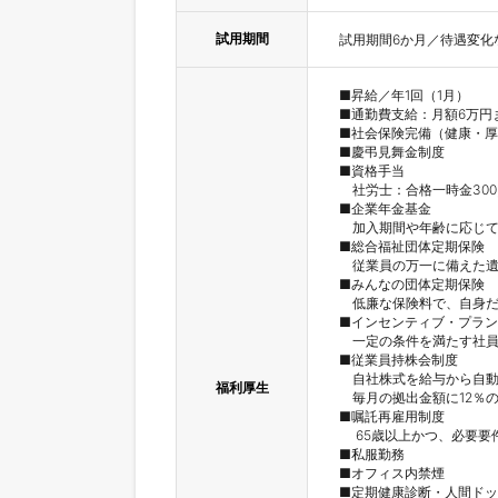
試用期間
試用期間6か月／待遇変化
■昇給／年1回（1月）

■通勤費支給：月額6万円ま
■社会保険完備（健康・厚
■慶弔見舞金制度

■資格手当

　社労士：合格一時金300,0
■企業年金基金

　加入期間や年齢に応じて
■総合福祉団体定期保険

　従業員の万一に備えた遺
■みんなの団体定期保険

　低廉な保険料で、自身だ
■インセンティブ・プラン：
　一定の条件を満たす社員
■従業員持株会制度

　自社株式を給与から自動
福利厚生
　毎月の拠出金額に12％
■嘱託再雇用制度

 　65歳以上かつ、必要要件を満たした場合に利用可。

■私服勤務

■オフィス内禁煙

■定期健康診断・人間ドッ