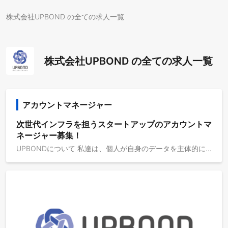
株式会社UPBOND の全ての求人一覧
株式会社UPBOND の全ての求人一覧
アカウントマネージャー
次世代インフラを担うスタートアップのアカウントマ
ネージャー募集！
UPBONDについて 私達は、個人が自身のデータを主体的に管理・活用できる仕組みを軸に、AIエージェントとウォレットを活用した次世代の顧客体験を提供するテクノロジーカンパニーです。主なサービスとして、企業のIDに関連する課題を解決する個人主権型のログイン基盤「Login3.0」、個人のライフログを活用したAIエージェントサービス「Login3.0 with AI Agent」 を提供しています。導入実績20社以上の導入実績60万人以上のウォレットユーザーアパホテルにて訪日外国人向け「事前チェックイン×AIエージェント」サービスを提供開始主な業務内容 アカウントマネージャーとして、「Login3.0」を導入している既存顧客との関係構築・強化を担い、顧客成功（Customer Success）と継続率向上を推進していただきます。顧客リレーション：クライアントとの信頼関係構築、アカウント管理ソリューション提案：顧客ニーズの把握、最適なソリューション提案社内連携：プロダクト・サポートチームとの連携、サービス品質担保成長機会創出：アップセル・クロスセル提案、売上拡大課題解決：顧客からの問い合わせ対応、課題解決支援パートナーシップ：長期的なパートナーシップ構築