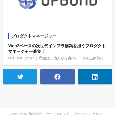
プロダクトマネージャー
Web3ベースの次世代インフラ構築を担うプロダクト
マネージャー募集！
UPBONDについて 私達は、個人が自身のデータを主体的に管理・活用できる仕組みを軸に、AIエージェントとウォレットを活用した次世代の顧客体験を提供するテクノロジーカンパニーです。主なサービスとして、企業のIDに関連する課題を解決する個人主権型のログイン基盤「Login3.0」、個人のライフログを活用したAIエージェントサービス「Login3.0 with AI Agent」を提供しています。導入実績20社以上の導入実績60万人以上のウォレットユーザーアパホテルにて訪日外国人向け「事前チェックイン×AIエージェント」サービスを提供開始主な業務内容 プロダクトマネージャーとして、「Login3.0」および「Login3.0 with AI Agent」のプロダクト戦略の立案から開発リード、改善までを一貫して推進していただきます。プロダクト戦略：プロダクト戦略に基づいたプロダクトイニシアチブの立案・実現価値探索：定性・定量調査をもとにしたオポチュニティの発見、価値探索と優先順位の検討開発リード：エンジニア・デザイナー・カスタマーサポート等と協力したプロダクト開発のリード効果検証：リリース内容の効果検証と改善の実施
Powered by
-
サービストップ
-
プライバシーポリシー