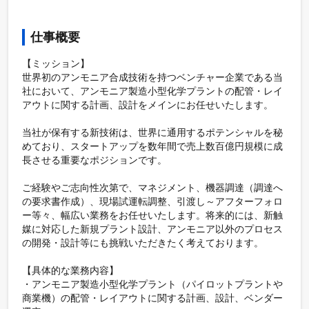
仕事概要
【ミッション】

世界初のアンモニア合成技術を持つベンチャー企業である当
社において、アンモニア製造小型化学プラントの配管・レイ
アウトに関する計画、設計をメインにお任せいたします。

当社が保有する新技術は、世界に通用するポテンシャルを秘
めており、スタートアップを数年間で売上数百億円規模に成
長させる重要なポジションです。

ご経験やご志向性次第で、マネジメント、機器調達（調達へ
の要求書作成）、現場試運転調整、引渡し～アフターフォロ
ー等々、幅広い業務をお任せいたします。将来的には、新触
媒に対応した新規プラント設計、アンモニア以外のプロセス
の開発・設計等にも挑戦いただきたく考えております。

【具体的な業務内容】

・アンモニア製造小型化学プラント（パイロットプラントや
商業機）の配管・レイアウトに関する計画、設計、ベンダー