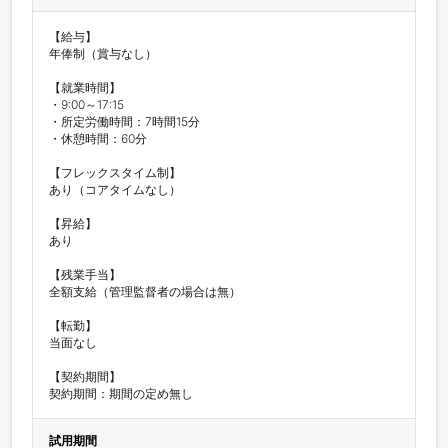
【給与】

年俸制（賞与なし）

【就業時間】

・9:00～17:15

・所定労働時間：7時間15分

・休憩時間：60分

【フレックスタイム制】

あり（コアタイムなし）

【昇給】

あり

【残業手当】

全額支給（管理監督者の場合は無）

【転勤】

当面なし

【契約期間】

契約期間：期間の定め無し 
試用期間