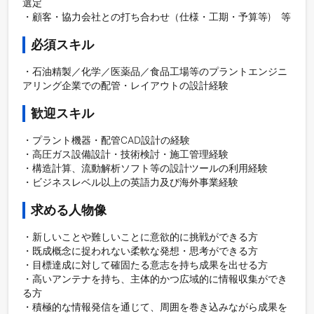
選定

・顧客・協力会社との打ち合わせ（仕様・工期・予算等)　等
必須スキル
・石油精製／化学／医薬品／食品工場等のプラントエンジニ
アリング企業での配管・レイアウトの設計経験
歓迎スキル
・プラント機器・配管CAD設計の経験

・高圧ガス設備設計・技術検討・施工管理経験

・構造計算、流動解析ソフト等の設計ツールの利用経験

・ビジネスレベル以上の英語力及び海外事業経験
求める人物像
・新しいことや難しいことに意欲的に挑戦ができる方

・既成概念に捉われない柔軟な発想・思考ができる方

・目標達成に対して確固たる意志を持ち成果を出せる方

・高いアンテナを持ち、主体的かつ広域的に情報収集ができ
る方

・積極的な情報発信を通じて、周囲を巻き込みながら成果を