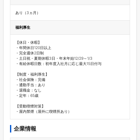
あり（3ヵ月）
福利厚生
【休日・休暇】

・年間休日120日以上

・完全週休2日制

・土日祝・夏期休暇3日・年末年始12/29～1/3

・有給休暇日数：初年度入社月に応じ最大15日付与

【制度・福利厚生】

・社会保険：完備

・通勤手当：あり

・退職金：なし

・定年：65歳

【受動喫煙対策】

・屋内禁煙（屋外に喫煙所あり）
企業情報