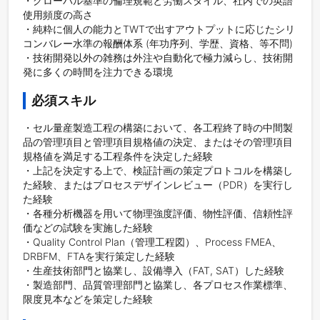
・グローバル基準の倫理規範と労働スタイル、社内での英語
使用頻度の高さ

・純粋に個人の能力とTWTで出すアウトプットに応じたシリ
コンバレー水準の報酬体系 (年功序列、学歴、資格、等不問)

・技術開発以外の雑務は外注や自動化で極力減らし、技術開
発に多くの時間を注力できる環境
必須スキル
・セル量産製造工程の構築において、各工程終了時の中間製
品の管理項目と管理項目規格値の決定、またはその管理項目
規格値を満足する工程条件を決定した経験

・上記を決定する上で、検証計画の策定プロトコルを構築し
た経験、またはプロセスデザインレビュー（PDR）を実行し
た経験

・各種分析機器を用いて物理強度評価、物性評価、信頼性評
価などの試験を実施した経験

・Quality Control Plan（管理工程図）、Process FMEA、
DRBFM、FTAを実行策定した経験

・生産技術部門と協業し、設備導入（FAT, SAT）した経験

・製造部門、品質管理部門と協業し、各プロセス作業標準、
限度見本などを策定した経験