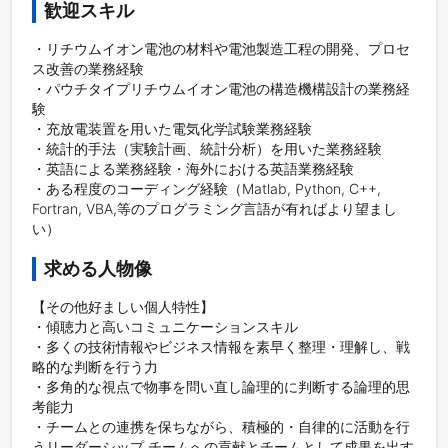
歓迎スキル
・リチウムイオン電池の材料や電池製造工程の開発、プロセ
ス改善の業務経験 

・パウチタイプリチウムイオン電池の構造機構設計の業務経
験 

・充放電装置を用いた電気化学試験業務経験

・統計的手法（実験計画、統計分析）を用いた業務経験

・英語による業務経験・海外における英語業務経験

・ある程度のコーディング経験（Matlab, Python, C++, 
Fortran, VBA,等のプログラミング言語が有ればより望まし
い）
求める人物像
【その他好ましい個人特性】

・傾聴力と高いコミュニケーションスキル 

・多くの技術情報やビジネス情報を素早く整理・理解し、戦
略的な判断を行う力

・多角的な視点で物事を問い直し論理的に判断する論理的思
考能力

・チームとの連携を保ちながら、積極的・自律的に活動を行
うリーダーシップ チームへの貢献とチームとして成果を出す