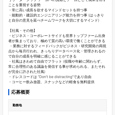
ことを重視する姿勢

・常に高い成長を欲するマインドセットを持つ事

・能動的・建設的エンジニアリング能力を持つ事 (はっきり
と自分の意見を延べチームワークを大切にするマインド)

【社風・その他】

・ビジネス・コーポレートサイドも世界トップファーム出身
者が集まっており、極めて質の高い環境で働くことができる

 ・業務に対するフィードバックがビジネス・研究開発の両視
点から毎月行われ、きっちりデータベース化・管理されるの
で自分の成長を明確に感じることができる

・社風はきわめて自由でフラット (役職や年齢に関わらず、
常に合理性のある議論を発信する事が求められる、またそれ
が完全に許された社風)

・ドレスコードは “Don't be distracting”であり自由

・コーヒー飲み放題、スナックなどの軽食を無料提供
応募概要
勤務地