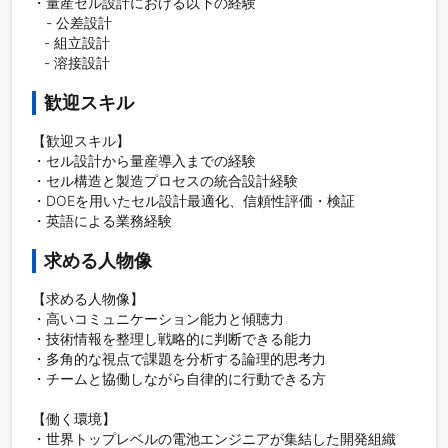
・量産セル設計における以下の経験

　- 公差設計

   - 組立設計

歓迎スキル
【歓迎スキル】

・セル設計から量産導入までの経験

・セル構造と製造プロセスの統合設計経験

・DOEを用いたセル設計最適化、信頼性評価・検証

求める人物像
【求める人物像】

・高いコミュニケーション能力と傾聴力

・技術情報を整理し戦略的に判断できる能力

・多角的な視点で課題を分析する論理的思考力

・チームと協働しながら自律的に行動できる方

【働く環境】

・世界トップレベルの電池エンジニアが集結した開発組織
