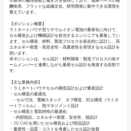
ル基準の倫理規範と働き方を採用しており、成果ベースの報
酬体系、フラットな組織文化、研究開発に集中できる環境を
整えています。

【ポジション概要】

ラミネートパウチ型リチウムイオン電池の量産化に向けて、
セル構造および機構設計を担当するエンジニアを募集してい
ます。セル構造、材料、製造プロセスを統合的に設計し、高
エネルギー密度・高安全性・高量産性を実現するセル設計を
担います。

本ポジションは、セル設計・材料開発・製造プロセスの各チ
ームメンバーと連携しながら量産セル設計を推進する役割で
す。

【主な業務内容】

・ラミネートパウチセルの構造設計および量産設計

・セル構造の最適化

　- セル寸法、電極スタック、タブ構造、封止構造（ラミネ
ートフィルム）、熱マネジメント設計

・セル構造と電気特性の最適化

   - 内部抵抗、エネルギー密度、安全性、熱設計

・3D CADを用いたセル構造および部品設計

・量産性・品質・コストを考慮したセル設計改善
