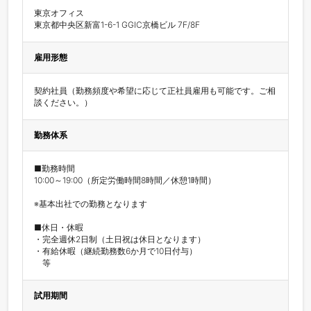
東京オフィス

東京都中央区新富1-6-1 GGIC京橋ビル 7F/8F
雇用形態
契約社員（勤務頻度や希望に応じて正社員雇用も可能です。ご相
談ください。）
勤務体系
■勤務時間

10:00～19:00（所定労働時間8時間／休憩1時間）

※基本出社での勤務となります

■休日・休暇

・完全週休2日制（土日祝は休日となります）

・有給休暇（継続勤務数6か月で10日付与）

試用期間