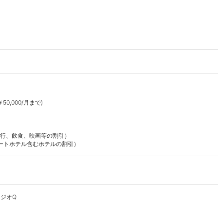
0,000/月まで)



導入（旅行、飲食、映画等の割引）

（リゾートホテル含むホテルの割引）
ジオQ