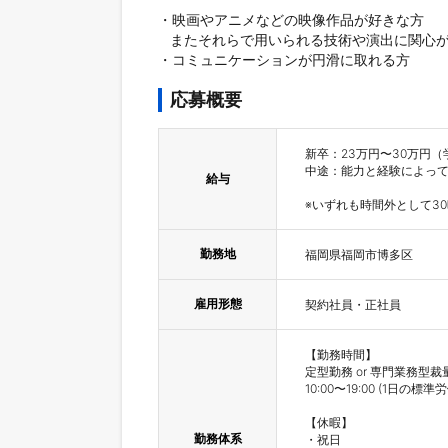
・映画やアニメなどの映像作品が好きな方

   またそれらで用いられる技術や演出に関心がある方

・コミュニケーションが円滑に取れる方
応募概要
新卒：23万円〜30万円（
中途：能力と経験によって
給与
※いずれも時間外として3
勤務地
福岡県福岡市博多区
雇用形態
契約社員・正社員
【勤務時間】

定型勤務 or 専門業務型裁
10:00〜19:00 (1日の標準
【休暇】

勤務体系
・祝日
