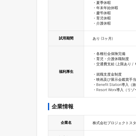
・夏季休暇

・年末年始休暇

・慶弔休暇

・育児休暇

・介護休暇
試用期間
あり (3ヶ月)
・各種社会保険完備

・育児・介護休職制度

・交通費支給 (上限あり / ￥5
福利厚生
・就職支度金制度

・映画及び展示会鑑賞手当
・Benefit Station
・Resort Worx導入
企業情報
企業名
株式会社プロジェクトスタ