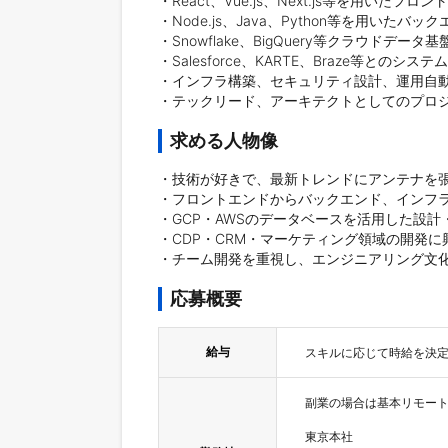
・React、Vue.js、Next.js等を用いたフロ
・Node.js、Java、Python等を用いたバッ
・Snowflake、BigQuery等クラウドデータ
・Salesforce、KARTE、Braze等とのシステ
・インフラ構築、セキュリティ設計、運用自動
・テックリード、アーキテクトとしてのプロ
求める人物像
・技術が好きで、最新トレンドにアンテナを張
・フロントエンドからバックエンド、インフラ
・GCP・AWSのデータベースを活用した設計
・CDP・CRM・マーケティング領域の開発に
・チーム開発を重視し、エンジニアリング文
応募概要
給与
スキルに応じて時給を決
副業の場合は基本リモート
東京本社
