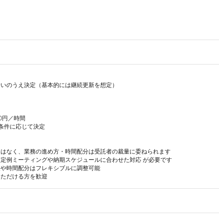
いのうえ決定（基本的には継続更新を想定）

00円／時間

条件に応じて決定

はなく、業務の進め方・時間配分は受託者の裁量に委ねられます

定例ミーティングや納期スケジュールに合わせた対応 が必要です

や時間配分はフレキシブルに調整可能

いただける方を歓迎