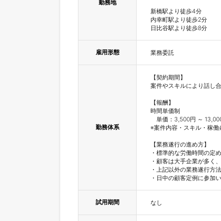
勤務地
新橋駅より徒歩4分

内幸町駅より徒歩2分

日比谷駅より徒歩8分
雇用形態
業務委託
【契約期間】

案件やスキルにより話し合
【報酬】

時間単価制

　単価：3,500円 ～ 13,0
勤務体系
※案件内容・スキル・稼働
【業務遂行の進め方】

・標準的な労働時間の定め
・顧客は大手企業が多く、
・上記以外の業務遂行方法
・日中の顧客定例に参加
試用期間
なし