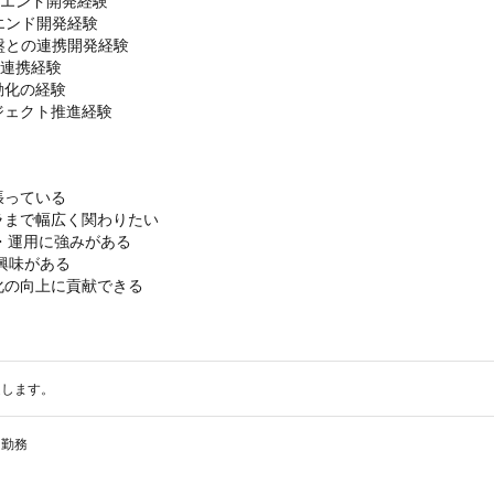
ントエンド開発経験

クエンド開発経験

基盤との連携開発経験

ム連携経験

化の経験

ジェクト推進経験
っている

まで幅広く関わりたい

・運用に強みがある

興味がある

化の向上に貢献できる
定します。
勤務
