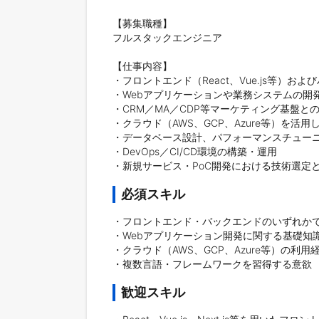
【募集職種】

フルスタックエンジニア

【仕事内容】

・フロントエンド（React、Vue.js等）およびバ
・Webアプリケーションや業務システムの開発
・CRM／MA／CDP等マーケティング基盤との
・クラウド（AWS、GCP、Azure等）を活用
・データベース設計、パフォーマンスチューニ
・DevOps／CI/CD環境の構築・運用

・新規サービス・PoC開発における技術選定
必須スキル
・フロントエンド・バックエンドのいずれかで
・Webアプリケーション開発に関する基礎知識（HTM
・クラウド（AWS、GCP、Azure等）の利用経
・複数言語・フレームワークを習得する意欲
歓迎スキル