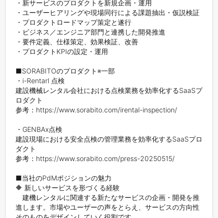
・新サービスのプロダクトを新規企画・運用 

・ユーザーヒアリングや現場同行による課題抽出・仮説検証

・プロダクトロードマップ策定と遂行

・ビジネス／エンジニア部門と連携した開発推進

・要件定義、仕様策定、効果検証、改善

・プロダクトKPIの設定・運用

■SORABITOのプロダクト※一部

・i-Rentarl 点検

建設機械レンタル会社における点検業務を効率化するSaaSプ
ロダクト

参考：https://www.sorabito.com/irental-inspection/

・GENBAx点検

建設現場における安全点検の管理業務を効率化するSaaSプロ
ダクト

参考：https://www.sorabito.com/press-20250515/

■当社のPdMポジションの魅力

🔶 新しいサービスを形づくる経験

　建機レンタルに関連する新たなサービスの企画・開発を推
進します。市場やユーザーの声をとらえ、サービスの方向性
そのものをデザインしていく役割です。
