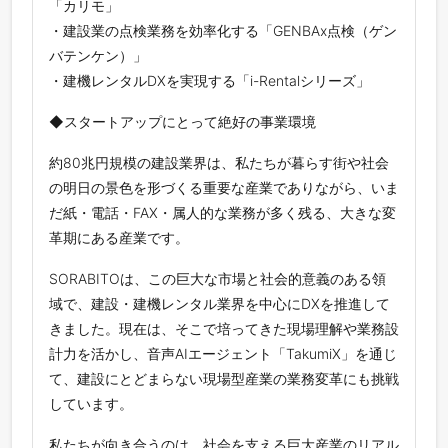
「カリモ」
・建設業の点検業務を効率化する「GENBAx点検（ゲン
バテンケン）」
・建機レンタルDXを実現する「i-Rentalシリーズ」
◆スタートアップにとって絶好の事業環境
約80兆円規模の建設業界は、私たちが暮らす街や社会
の明日の景色を形づくる重要な産業でありながら、いま
だ紙・電話・FAX・属人的な業務が多く残る、大きな変
革期にある産業です。
SORABITOは、この巨大な市場と社会的意義のある領
域で、建設・建機レンタル業界を中心にDXを推進して
きました。現在は、そこで培ってきた現場理解や業務設
計力を活かし、音声AIエージェント「TakumiX」を通じ
て、建設にとどまらない現場型産業の業務変革にも挑戦
しています。
私たちが向き合うのは、社会を支える巨大産業のリアル