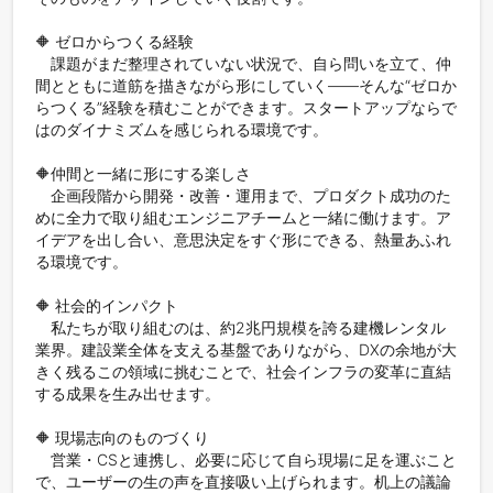
🔶 ゼロからつくる経験

　課題がまだ整理されていない状況で、自ら問いを立て、仲
間とともに道筋を描きながら形にしていく――そんな“ゼロか
らつくる”経験を積むことができます。スタートアップならで
はのダイナミズムを感じられる環境です。

🔶仲間と一緒に形にする楽しさ

　企画段階から開発・改善・運用まで、プロダクト成功のた
めに全力で取り組むエンジニアチームと一緒に働けます。ア
イデアを出し合い、意思決定をすぐ形にできる、熱量あふれ
る環境です。

🔶 社会的インパクト

　私たちが取り組むのは、約2兆円規模を誇る建機レンタル
業界。建設業全体を支える基盤でありながら、DXの余地が大
きく残るこの領域に挑むことで、社会インフラの変革に直結
する成果を生み出せます。

🔶 現場志向のものづくり

　営業・CSと連携し、必要に応じて自ら現場に足を運ぶこと
で、ユーザーの生の声を直接吸い上げられます。机上の議論