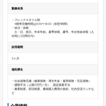
勤務体系
・フレックスタイム制

　※標準労働時間は9:00〜18:00（休憩1時間）

・休日・休暇

　土・日、祝日、年末年始、夏季休暇、慶弔、年次有給休暇（入
社時に3日間付与）
試用期間
3ヶ月
福利厚生
・社会保険完備（健康保険・厚生年金・雇用保険・労災保険）

・通勤手当（上限5万円／月）、固定残業手当

・兼業制度、部活制度、書籍購入費用の負担、社内交流ランチな
ど
企業情報