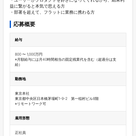
益に繋がると本気で思える方

・部署を超えて、フラットに業務に携わる方							
応募概要
給与
800 〜 1,000万円

※月額給与には月40時間相当の固定残業代を含む（超過分は支
給）
勤務地
東京本社

東京都中央区日本橋茅場町1-9-2　第一稲村ビル8階

※リモートワーク可
雇用形態
正社員