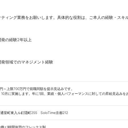
ケティング業務をお願いします。具体的な役割は、ご本人の経験・スキ
開発の経験2年以上
開発領域でのマネジメント経験
円～上限700万円で前職同額を提示見込みです。

・10月に実施します。年に1回、業績・個人パフォーマンスに対しての昇給見込み
町東入ル釘隠町255　SoloTime京都212
勤務+1時間休憩のフレックス制
