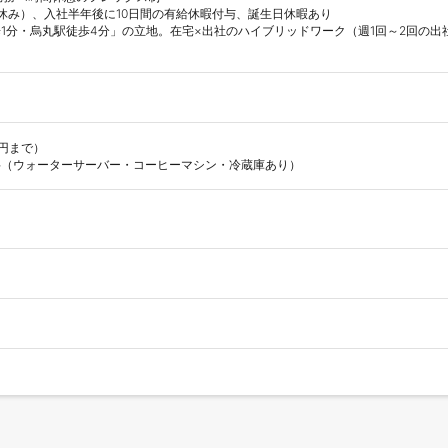
休み）、入社半年後に10日間の有給休暇付与、誕生日休暇あり

1分・烏丸駅徒歩4分」の立地。在宅×出社のハイブリッドワーク（週1回～2回の出
円まで）

料（ウォーターサーバー・コーヒーマシン・冷蔵庫あり）