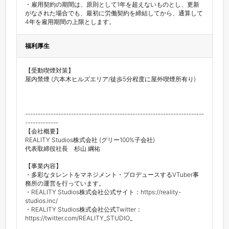
・雇用契約の期間は、原則として1年を超えないものとし、更新
がなされた場合でも、最初に労働契約を締結してから、通算して
4年を雇用期間の上限とします。
福利厚生
【受動喫煙対策】

屋内禁煙 (六本木ヒルズエリア/徒歩5分程度に屋外喫煙所有り)

----------------------------------------------------------------------
-------------

【会社概要】

REALITY Studios株式会社 (グリー100%子会社)

代表取締役社長　杉山 綱祐

【事業内容】

・多彩なタレントをマネジメント・プロデュースするVTuber事
務所の運営を行っています。

・REALITY Studios株式会社公式サイト：https://reality-
studios.inc/ 

・REALITY Studios株式会社公式Twitter：
https://twitter.com/REALITY_STUDIO_
