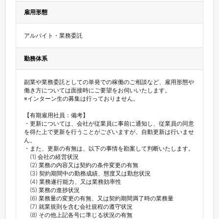
雇用形態
アルバイト・業務委託
勤務体系
副業や業務委託としての単発での稼働のご相談など、雇用形態や
働き方については面接時にご要望をお伺いいたします。

※インターン生の募集は行っておりません。

【有期雇用社員：備考】

・更新については、会社が従業員に事前に通知し、従業員の同意
を得た上で更新を行うことがございますが、自動更新は行いませ
ん。

・また、更新の有無は、以下の事情を勘案して判断いたします。

　(1) 会社の経営状況

　(2) 業務の内容又は契約の条件変更の有無

　(3) 契約期間中の勤務成績、態度又は勤怠状況

　(4) 業務遂行能力、又は業務効率性

　(5) 業務の進捗状況

　(6) 業務量の変更の有無、又は契約期間満了時の業務量

　(7) 就業規則を含む会社規程の遵守状況

　(8) その他上記各号に準じる状況の有無
