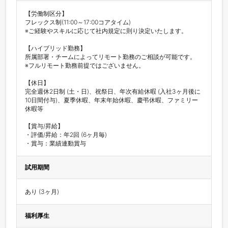
【労働制区分】

フレックス制(11:00～17:00コアタイム)

※ご経験やスキルに応じて社内規定に則り決定いたします。

【ハイブリッド勤務】

所属部署・チームによってリモート勤務のご相談が可能です。

※フルリモート勤務前提ではございません。

【休日】

完全週休2日制 (土・日)、祝祭日、年次有給休暇 (入社3ヶ月後に
10日間付与)、夏季休暇、年末年始休暇、慶弔休暇、ファミリー
休暇等

【賞与/昇給】

・評価/昇給：年2回 (6ヶ月毎)

・賞与：業績連動賞与
試用期間
あり (3ヶ月)
福利厚生