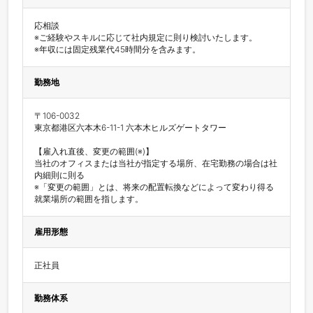
応相談

※ご経験やスキルに応じて社内規定に則り検討いたします。

※年収には固定残業代45時間分を含みます。
勤務地
〒106-0032

東京都港区六本木6-11-1 六本木ヒルズゲートタワー

【雇入れ直後、変更の範囲(※)】

当社のオフィスまたは当社が指定する場所、在宅勤務の場合は社
内細則に則る

※「変更の範囲」とは、将来の配置転換などによって変わり得る
就業場所の範囲を指します。
雇用形態
正社員
勤務体系