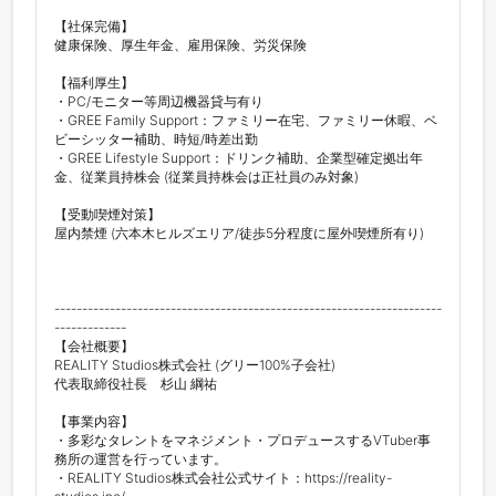
【社保完備】

健康保険、厚生年金、雇用保険、労災保険

【福利厚生】

・PC/モニター等周辺機器貸与有り

・GREE Family Support：ファミリー在宅、ファミリー休暇、ベ
ビーシッター補助、時短/時差出勤

・GREE Lifestyle Support：ドリンク補助、企業型確定拠出年
金、従業員持株会 (従業員持株会は正社員のみ対象)

【受動喫煙対策】

屋内禁煙 (六本木ヒルズエリア/徒歩5分程度に屋外喫煙所有り)

----------------------------------------------------------------------
-------------

【会社概要】

REALITY Studios株式会社 (グリー100%子会社)

代表取締役社長　杉山 綱祐

【事業内容】

・多彩なタレントをマネジメント・プロデュースするVTuber事
務所の運営を行っています。

・REALITY Studios株式会社公式サイト：https://reality-