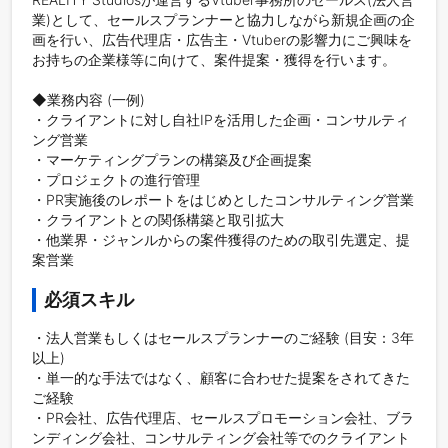
業)として、セールスプランナーと協力しながら新規企画の企
画を行い、広告代理店・広告主・Vtuberの影響力にご興味を
お持ちの企業様等に向けて、案件提案・獲得を行います。

◆業務内容 (一例) 

・クライアントに対し自社IPを活用した企画・コンサルティ
ング営業  

・マーケティングプランの構築及び企画提案

・プロジェクトの進行管理  

・PR実施後のレポートをはじめとしたコンサルティング営業  

・クライアントとの関係構築と取引拡大

・他業界・ジャンルからの案件獲得のための取引先選定、提
案営業
必須スキル
・法人営業もしくはセールスプランナーのご経験 (目安：3年
以上)

・単一的な手法ではなく、顧客に合わせた提案をされてきた
ご経験

・PR会社、広告代理店、セールスプロモーション会社、ブラ
ンディング会社、コンサルティング会社等でのクライアント