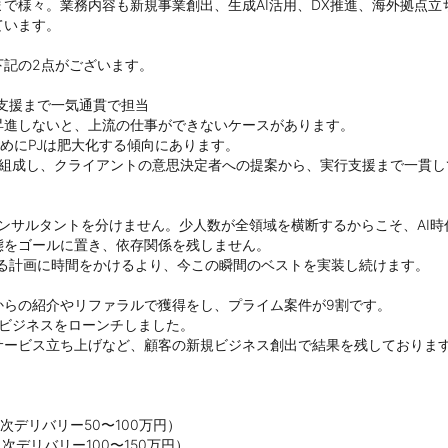
で様々。業務内容も新規事業創出、生成AI活用、DX推進、海外拠点
います。

記の2点がございます。

援まで一気通貫で担当

進しないと、上流の仕事ができないケースがあります。

めにPJは肥大化する傾向にあります。

Jを組成し、クライアントの意思決定者への提案から、実行支援まで一貫し
ンサルタントを分けません。少人数が全領域を横断するからこそ、AI時
をゴールに置き、依存関係を残しません。

る計画に時間をかけるより、今この瞬間のベストを実装し続けます。

らの紹介やリファラルで獲得をし、プライム案件が9割です。

ビジネスをローンチしました。

規サービス立ち上げなど、顧客の新規ビジネス創出で結果を残しております
デリバリー50〜100万円）

デリバリー100〜150万円）
