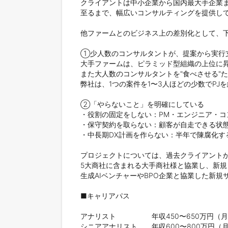
クライアントは中小企業から国内最大手企業ま
至るまで、幅広いコンサルティングを提供して
他ファームとのビジネス上の差別化として、下
①少人数のコンサルタントが、提案から実行支
大手ファームは、ピラミッド型組織の上位に昇
また大人数のコンサルタントを"食べさせる"た
弊社は、1つの案件を1〜3人ほどの少数でP
②「やらないこと」を明確にしている

・役割の固定をしない：PM・エンジニア・コ
・保守契約を取らない：顧客が自走できる状態
・中長期DX計画を作らない：半年で陳腐化す
プロジェクトについては、過去クライアントか
5大商社に含まれる大手商社様と協業し、新規
生成AIベンチャーやBPO企業と協業した新
■キャリアパス

アナリスト　　　　　年収450〜650万円（月次
シニアアナリスト　　年収600〜800万円（月次