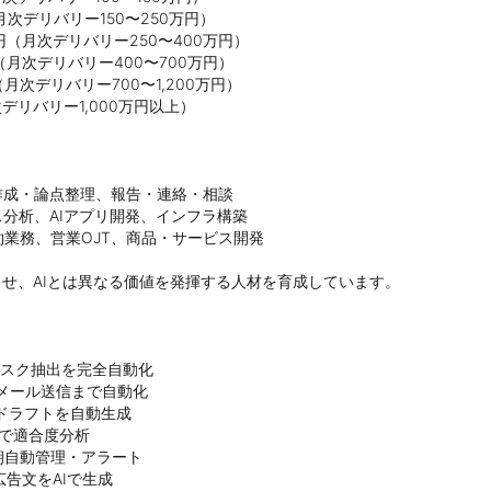
次デリバリー150〜250万円）

円（月次デリバリー250〜400万円）

（月次デリバリー400〜700万円）

月次デリバリー700〜1,200万円）

リバリー1,000万円以上）

作成・論点整理、報告・連絡・相談

分析、AIアプリ開発、インフラ構築

業務、営業OJT、商品・サービス開発

させ、AIとは異なる価値を発揮する人材を育成しています。

スク抽出を完全自動化

らメール送信まで自動化

評価ドラフトを自動生成

で適合度分析

朝自動管理・アラート

告文をAIで生成
