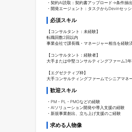
・契約AI読取：契約書アップロード→条件抽出
・開発エージェント：タスクからDevinセッ
必須スキル
【コンサルタント：未経験】

転職回数2回以内

事業会社で課長職・マネージャー相当を経験済
【コンサルタント：経験者】

大手または中堅コンサルティングファーム3年
【エグゼクティブ枠】

大手コンサルティングファームでシニアマネ
歓迎スキル
・PM・PL・PMOなどの経験

・AIソリューション開発や導入支援の経験

・新規事業創出、立ち上げ支援のご経験
求める人物像