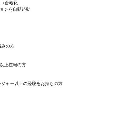
→台帳化

ションを自動起動
みの方

以上在籍の方

ージャー以上の経験をお持ちの方