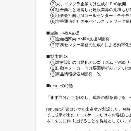
　③大手インフラ企業向け生成AI PoC展開

　④総合商社と連携した建設業界の見積もり業務
　⑤証券会社向けAIコールセンター・全件モ
　⑥大手通信会社のモバイルネットワーク業務
■金融・M&A支援

　①金融機関向けM&A支援AI開発

　②事務センター業務の生成AIによる効率化支
■製造業DX

　①建材設計の自動化アルゴリズム・Webサ
　②自動車メーカー向け要因解析AIアプリPoC
　③商品情報探索AI開発　他

■renueの特徴

「まず自分たちをDXし、成果の型を届ける」
renueは外資コンサル出身者が創設した、A
でに成果が出たユースケースだけをお客様に
ネスを共に作り上げることを得意としています