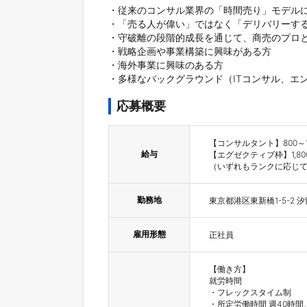
・従来のコンサル業界の「時間売り」モデルに
・「売る人が偉い」ではなく「デリバリーする
・守破離の段階的成長を通じて、商売のプロと
・戦略企画や事業構築に興味がある方

・海外事業に興味のある方

応募概要
【コンサルタント】800～1,
給与
【エグゼクティブ枠】1,800
勤務地
東京都港区東新橋1-5-2
雇用形態
正社員
【働き方】

就労時間

・フレックスタイム制

・所定労働時間 週40時間、