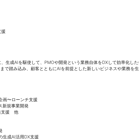
援

、生成AIを駆使して、PMOや開発という業務自体をDXして効率化した
にまで踏み込み、顧客とともにAIを前提とした新しいビジネスや業務を生
画〜ローンチ支援

新規事業開発

支援　他



成AI活用DX支援
