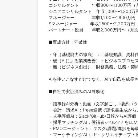
コンサルタント　　　年収800〜1,100万円（月
シニアコンサルタント　年収1,000〜1,300万
マネージャー　　　　年収1,200〜1,600万円
Sマネージャー　　　年収1,500〜2,200万円（
パートナー・役員　　年収2,000万円〜（月次デ
■育成方針：守破離

・守（基礎能力の徹底）：IT基礎知識、資料
・破（AIによる業務改善）：ビジネスプロセス
・離（ビジネス創出）：財務業務、法務・契約
AIを使いこなすだけでなく、AIで自己を成長
■自社で実証済みのAI自動化

・議事録AI分析：動画→文字起こし→要約→タ
・会計・請求AI：freee連携で請求書生成か
・人事評価AI：Slack/GitHub/日報からAI
・採用マッチングAI：候補者×ペルソナをLLM
・PMOエージェント：タスク/課題/進捗を毎
・マーケティングAI：LP・クリエイティブ・広