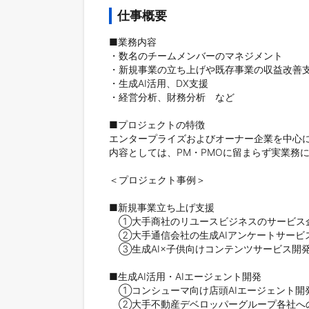
仕事概要
■業務内容

・数名のチームメンバーのマネジメント

・新規事業の立ち上げや既存事業の収益改善支
・生成AI活用、DX支援

・経営分析、財務分析　など

■プロジェクトの特徴

エンタープライズおよびオーナー企業を中心に
内容としては、PM・PMOに留まらず実業務
＜プロジェクト事例＞

■新規事業立ち上げ支援

　①大手商社のリユースビジネスのサービス企
　②大手通信会社の生成AIアンケートサービス
　③生成AI×子供向けコンテンツサービス開発
■生成AI活用・AIエージェント開発

　①コンシューマ向け店頭AIエージェント開発
　②大手不動産デベロッパーグループ各社への生