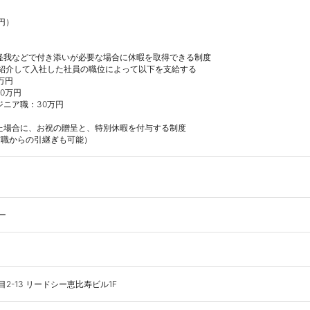
）

怪我などで付き添いが必要な場合に休暇を取得できる制度

紹介して入社した社員の職位によって以下を支給する

円

0万円

ニア職：30万円

た場合に、お祝の贈呈と、特別休暇を付与する制度

前職からの引継ぎも可能）
ー
2-13 リードシー恵比寿ビル1F