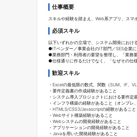
仕事概要
スキルや経験を踏まえ、Web系アプリ、スマ
必須スキル
以下いずれかの立場で、システム開発における
●ITベンダー／事業会社のIT部門／SES企
●業務部門・利用者の要望を整理し、「業務要
●仕様通りに作るだけでなく、「なぜその仕
歓迎スキル
・Excelの最低限の数式、関数（SUM、IF、
・要件定義書の作成経験があること

・システム導入プロジェクトにおける要件定義
・インフラ構築の経験があること（オンプレ、
・HTMLS/CSS3/Javascriptの経験があること

・Webサイト構築経験があること

・Webシステムの開発経験があること

・アプリケーションの開発経験があること

・Javaを用いた開発経験があること
