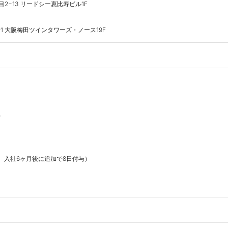
−13 リードシー恵比寿ビル1F

1 大阪梅田ツインタワーズ・ノース19F


、入社6ヶ月後に追加で8日付与）
