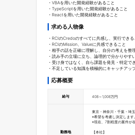
・VBAを用いた開発経験があること

・TypeScriptを用いた開発経験があること

・Reactを用いた開発経験があること
求める人物像
・RCIのCredoのすべてに共感し、実行できる
・RCIのMission、Valueに共感できること

・相手の話を正確に理解し、自分の考えを整理
・読み手の立場に立ち、論理的で分かりやすい
・受け身ではなく、自ら課題を発見・特定でき
・不足している知識を積極的にキャッチアッ
応募概要
給与
408～1,008万円
東京・神奈川・千葉・埼玉
※希望を考慮し決定します。
※現在、7割程度の案件が
勤務地
【本社】
