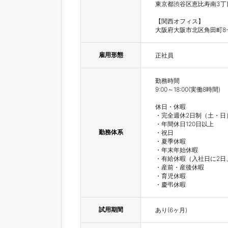
東京都渋谷区恵比寿南3丁目2
【関西オフィス】

大阪府大阪市北区角田町8-
雇用形態
正社員
勤務時間

9:00～18:00(実働8時間)

休日・休暇

・完全週休2日制（土・日）
・年間休日120日以上

勤務体系
・祝日

・夏季休暇

・年末年始休暇

・有給休暇（入社日に2日
・産前・産後休暇

・育児休暇

・慶弔休暇
試用期間
あり(6ヶ月)