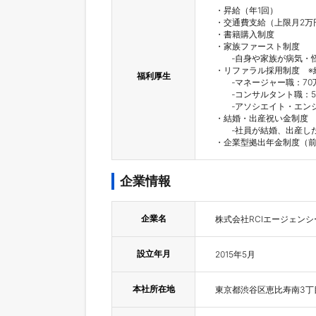
・昇給（年1回）

・交通費支給（上限月2万円
・書籍購入制度

・家族ファースト制度

　　‐自身や家族が病気・
・リファラル採用制度　※
福利厚生
　　‐マネージャー職：70万
　　‐コンサルタント職：5
　　‐アソシエイト・エンジ
・結婚・出産祝い金制度

　　‐社員が結婚、出産し
・企業型拠出年金制度（
企業情報
企業名
株式会社RCIエージェンシ
設立年月
2015年5月
本社所在地
東京都渋谷区恵比寿南3丁目