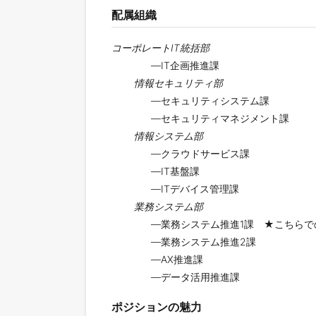
配属組織
コーポレートIT統括部
―IT企画推進課
情報セキュリティ部
―セキュリティシステム課
―セキュリティマネジメント課
情報システム部
―クラウドサービス課
―IT基盤課
―ITデバイス管理課
業務システム部
―業務システム推進1課 ★こちらでの
―業務システム推進2課
―AX推進課
―データ活用推進課
ポジションの魅力