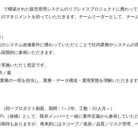
」 で構築された販売管理システムのリプレイスプロジェクトに携わっ
トのマネジメントを担っていただきます。チームリーダーとして、チー
月）
状のシステム改修案件に携わっていただくことで社内業務やシステムの
へ段階的に参画いただきます。
を実施いただく想定です。
件／週
用業務の一部を担当し、業務・データ構造・運用実態を理解いただきま
（同一プロダクト刷新、期間：1～2年、工数：50人月～）
PL（候補）として、既存メンバーと一緒に要件定義から参画していた
期待もありますが、将来的にはスコープ／進捗／品質／リスク管理、