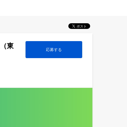
進（東
応募する