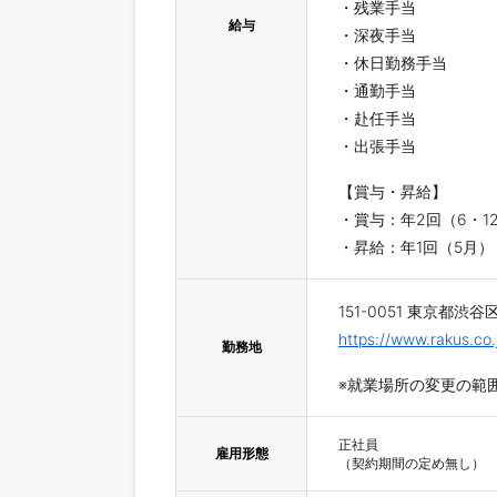
・残業手当
給与
・深夜手当
・休日勤務手当
・通勤手当
・赴任手当
・出張手当
【賞与・昇給】
・賞与：年2回（6・1
・昇給：年1回（5月）
151-0051 東京都渋
https://www.rakus.co
勤務地
※就業場所の変更の範
正社員

雇用形態
（契約期間の定め無し）