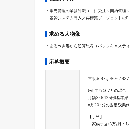
・販売管理の業務知識（主に受注～契約管理
・基幹システム導入／再構築プロジェクトのP
求める人物像
・あるべき姿から逆算思考（バックキャステ
応募概要
年収:5,677,980~7,68
(例)年収567万の場合
月額356,125円(基本給
※月20h分の固定残業
【手当】
・家族手当(3万/月：1