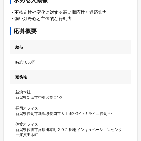
求める人物像
・不確定性や変化に対する高い順応性と適応能力

・強い好奇心と主体的な行動力
応募概要
給与
時給1,050円
勤務地
新潟本社

新潟県新潟市中央区笹口1-2

長岡オフィス

新潟県長岡市新潟県長岡市大手通2-3-10 ミライエ長岡 6F

佐渡オフィス

新潟県佐渡市河原田本町２０２番地 インキュベーションセンタ
ー河原田本町
