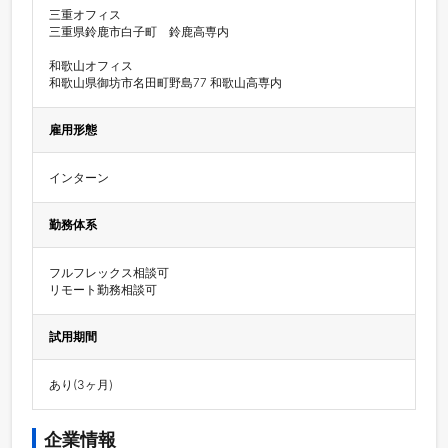
三重オフィス

三重県鈴鹿市白子町　鈴鹿高専内

和歌山オフィス

和歌山県御坊市名田町野島77 和歌山高専内
雇用形態
インターン
勤務体系
フルフレックス相談可

試用期間
あり(3ヶ月)
企業情報