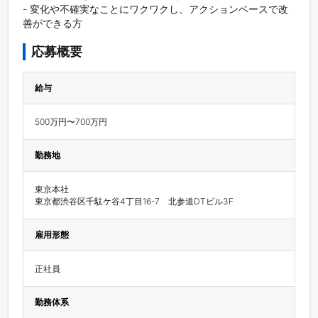
- 変化や不確実なことにワクワクし、アクションベースで改
善ができる方
応募概要
給与
500万円〜700万円
勤務地
東京本社

東京都渋谷区千駄ケ谷4丁目16-7　北参道DTビル3F
雇用形態
正社員
勤務体系