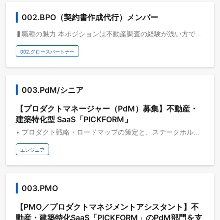
002.BPO（契約書作成代行）メンバー
❚職種の魅力 本ポジションは不動産調査の経験が浅い方でも、社内研修プログラムと圧倒的な調査実務経験により、短期間で不動産の専門知識を吸収することが可能です。 そのまま不動産調査のプロとして活躍頂くこともできますし、重要事項説明書、売買契約書作成 の作成や、調査経験を多く積むことで研修講師として社外のお客様への研修提案も可能です。 国家資格である宅地建物取引主任者の免許獲得への挑戦も支援。その他会社内で別の職種も多く存在するため、適性や意向があればキャリアチェンジも目指せる若手ビジネスパーソンにおすすめのポジションです。 ❚事業の魅力 私たちは「不動産取引を快適に、オープンに」というMISSIONを掲げ、業界のクリティカルな課題解決に挑む企業です。 不動産業界では、契約準備に関して営業マンの約30%の時間が契約準備に取られている現実があります。かつ全業種の中でも4番目に人材不足に陥っているといわれており「DX化が必要だ」という声は実に98.4%を超えています。 この業界課題に対し、多くのIT系プレイヤーは集客、内見等の部分のDX化を提案していますが、私たちは本質はそこではなく「契約」業務にあると考えています。 私たちのメイン事業である電子契約サービス「PICKFORM」はすでに業界を牽引するエンタープライズ企業にも利用をしていただいており、DX化の側面からその業界課題の解決支援に挑んでいます。 さらには、現場の声を聞く中で、そもそもの「物件調査」「重説・契約書」自体に課題を感じている企業も多いことがわかっています。「作成が追いつかない」「調査・作成に不安を感じる」「専門性の高い商材で作成経験がない」のような、より具体性の高い課題にも、「契約書作成代行」サービスにより、実務的な面で不動産業界の支援を展開しています。 ❚働き方 リモートワークがメイン且つフレックスタイム制（10:00～14:00がコアタイム）のため、仕事と家庭のバランスをしっかりと保ちながら働くことが可能です。 ※物件調査のための外出はあり ❚選考フロー 1次面接：部門責任者 最終面接：代表取締役or部門管掌役員 ※最終面接は原則対面での実施となります ※フローは適宜変更になる可能性があります。
002.グロースパートナー
003.PdM/シニア
【プロダクトマネージャー（PdM）募集】不動産・
建築特化型 SaaS「PICKFORM」
• プロダクト戦略・ロードマップの策定と、ステークホルダーとの合意形成 • 要求・要件定義〜仕様策定〜リリースまでの企画開発プロセスのリード • 開発バックログの優先度決定とスケジューリング • 外部サービス・システムとの連携仕様の設計・折衝 • 業界規制を踏まえた仕様判断 • 定量・定性データに基づく課題発見と改善施策の実行、コスト最適化
エンジニア
003.PMO
【PMO／プロダクトマネジメントアシスタント】不
動産・建築特化SaaS「PICKFORM」のPdM部門を支