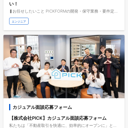
い！
❚お任せしたいこと PICKFORMの開発・保守業務・要件定義を行っていただきます。 １）開発業務 ・FE, BE, Infraの開発業務。スキル・興味に合わせてフルスタックに開発をする。 ２）保守業務 ・Sentryのアラート監視や、bizからのトラブル対応をする ３）要件定義 ・スキルによっては要件定義から入っても頂ける。 【技術スタック】 ・FE: TypeScript, Nextjs, Reactjs, ChakraUI ・BE: TypeScript, Nestjs, Nodejs, Prisma, GraphQL ・Infra: GCP, Terraform, Firebase, MySQL ＜変更範囲＞ 会社が指定する業務 ❚職種の魅力 開発メンバーほぼ全員がFE, BE, Infraをフルスタックに担当しながら開発を行っております。スクラム開発を行っており、興味に応じて好きなタスクを取って頂くスタイルで開発を行っております。メンバーによっては、デザイン・要件定義など職種に囚われないような働き方をしています。 ❚選考フロー 1次面接：部門責任者or人事責任者 最終面接：役員 ※最終面接前にリファレンスチェックがあります。 ※フローは適宜変更になる可能性があります。
エンジニア
カジュアル面談応募フォーム
【株式会社PICK】カジュアル面談応募フォーム
私たちは「不動産取引を快適に、効率的にオープンに」というMISSIONを掲げ、業界のクリティカルな課題解決に挑む企業です。 不動産業界では、契約準備に関して不動産営業マンの30%の時間が契約準備に取られている現実があります。かつ全業種の中でも4番目に人手が足りないといわれており「DX化が必要だ」という声は実に98.4%を超えています。 この業界課題に対し、多くのIT系プレイヤーは集客、内見等の部分のDX化を提案していますが、私たちは本質はそこではなく契約準備というバックオフィス業務にあると考えています。業界経験の長いメンバーがその肌感のある課題を解決すべく立ち上げたサービスがPICKFORMであり、すでに業界を牽引するエンタープライズ企業にも利用をしていただいております。 【カジュアル面談について】 当社にご興味をお持ちいただきありがとうございます！ 「株式会社PICKについて知りたい」 「応募する職種で働いている社員に話を聞いてみたい」 など、少しでも話してみたいなと感じたら、ぜひ一度カジュアル面談を実施しませんか？ 服装自由、持ち物なしでOK！右上の応募フォームからご応募お待ちしております！