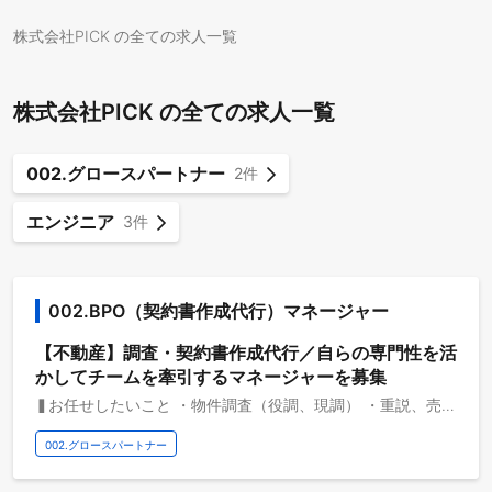
株式会社PICK の全ての求人一覧
株式会社PICK の全ての求人一覧
002.グロースパートナー
2件
エンジニア
3件
002.BPO（契約書作成代行）マネージャー
【不動産】調査・契約書作成代行／自らの専門性を活
かしてチームを牽引するマネージャーを募集
❚お任せしたいこと ・物件調査（役調、現調） ・重説、売契の作成 ・物件報告書や重説、売契の検品 ・既契約企業に対してのCS活動 ・新入社員への育成、教育プログラムの実施 ・業務生産性改善の企画、実行 ・(ご希望に応じて）企業向けの不動産調査研修の講師 ＜変更範囲＞ 会社が指定する業務 ❚職種の魅力 トップクラスの案件数を背景に、どこにでも通用する高い専門性とマネジメントスキルを同時に磨ける環境にあります。 専門性を極める： 豊富な実例を通じて物件調査スキルを網羅的に高められるだけでなく、重要事項説明書（重説）や売買契約書（売契）の作成スキルまで一気通貫でマスターできます。 マネジメント・教育に挑む： 急成長中の組織だからこそ、調査・検品チームのマネジメントや、新入社員向けのオンボーディングプログラムの企画・実行といった「人を育てる・組織を動かす」経験が早期に積めます。 DXを推進する： 従来のやり方に固執せず、AIや最新システムを導入した業務フローの改善・仕組み化にもコアメンバーとして携わっていただけます。 さらに、ご希望や適性に応じて「企業向け不動産調査研修の講師」に挑戦することも可能です。プレイヤーとしてのスキルアップにとどまらず、組織づくりやDX、そして業界へのナレッジ共有まで、あなたのキャリアの可能性を最大限に広げられるポジションです。 ❚選考フロー 1次面接：部門責任者or人事責任者 最終面接：役員 ※最終面接前にリファレンスチェックがあります。 ※フローは適宜変更になる可能性があります。
002.グロースパートナー