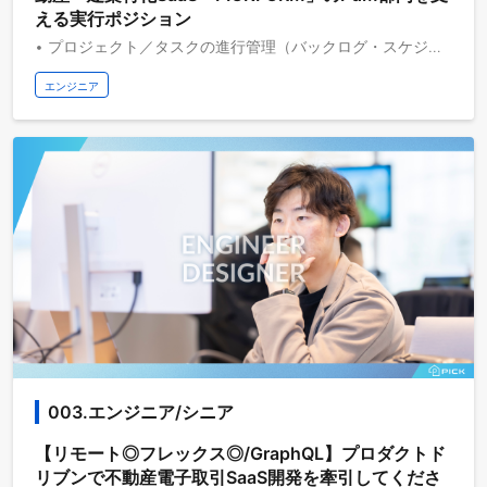
える実行ポジション
• プロジェクト／タスクの進行管理（バックログ・スケジュール・課題の可視化と追跡） • リリース前のQA：動作確認、不具合の起票・再現確認・修正後の確認 • 仕様書・議事録・社内マニュアル等のドキュメント作成・整備 • 提案資料・社内資料・プロダクト説明資料等の作成 • 開発／デザイン／Biz／CS間の連絡・調整、会議の準備と論点整理 • 外部サービス連携や規制対応に関する情報収集・一次調査の補助 • PdM部門の定例運用（OKR管理、週次レポート作成 等）のサポート
エンジニア
003.エンジニア/シニア
【リモート◎フレックス◎/GraphQL】プロダクトド
リブンで不動産電子取引SaaS開発を牽引してくださ