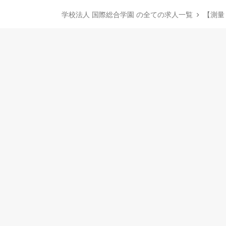
学校法人 国際総合学園 の全ての求人一覧
【測量