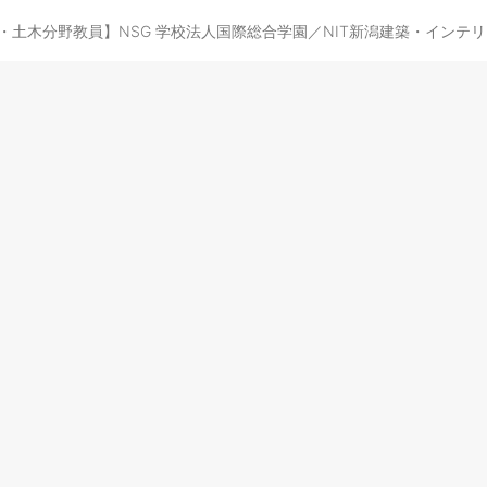
・土木分野教員】NSG 学校法人国際総合学園／NIT新潟建築・インテ