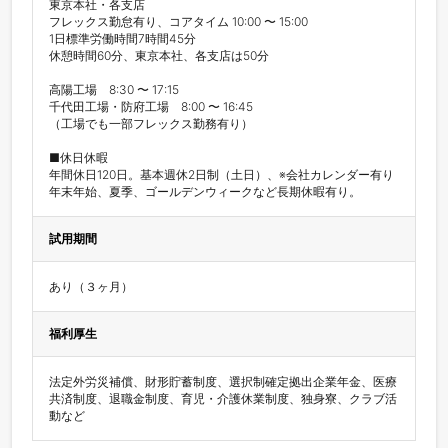
東京本社・各支店

フレックス勤怠有り、コアタイム 10:00 〜 15:00

1日標準労働時間7時間45分

休憩時間60分、東京本社、各支店は50分

高陽工場　8:30 〜 17:15

千代田工場・防府工場　8:00 〜 16:45

（工場でも一部フレックス勤務有り）

■休日休暇

年間休日120日。基本週休2日制（土日）、※会社カレンダー有り

試用期間
あり（３ヶ月）
福利厚生
法定外労災補償、財形貯蓄制度、選択制確定拠出企業年⾦、医療
共済制度、退職⾦制度、育児・介護休業制度、独⾝寮、クラブ活
動など