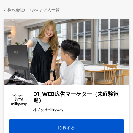
株式会社milkyway 求人一覧
01_WEB広告マーケター（未経験歓
迎）
株式会社milkyway
応募する