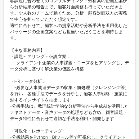
客課題に合わせてのコンサルティング・分析案の企画立案か
ら分析結果の報告まで、顧客対面業務も行っていただきま
す。少人数のチームで動くため、分析・顧客対面双方の実務
で中心を担っていただく想定です。

適性に合わせて、顧客への提案活動や分析手法を汎用化した
パッケージの企画立案なども担当いただくことを期待しま
す。

【主な業務内容】

・課題ヒアリング・仮説立案 : 

　-クライアント企業の人事課題・ニーズをヒアリングし、デ
ータ分析に基づく解決策の仮説を構築

・HRデータ分析 : 

　-必要な人事関連データの収集・前処理（クレンジング等）
を行い、各種手法でデータを分析し、顧客人事戦略・施策に
対するインサイトを抽出します

-分析手法は、数理統計学的な分析手法から生成AIを活用した
テキストデータ・音声データの処理なども含め、顧客課題・
データ特性に合わせて適切な手法を利用・開発します

・可視化・レポーティング : 

-分析結果をPython・BIツール等で可視化し、クライアント