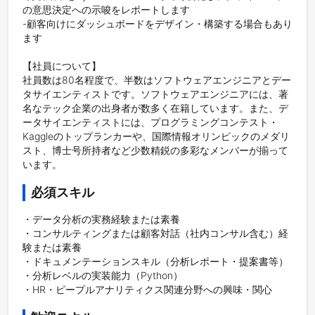
の意思決定への示唆をレポートします

-顧客向けにダッシュボードをデザイン・構築する場合もあり
ます

【社員について】

社員数は80名程度で、半数はソフトウェアエンジニアとデー
タサイエンティストです。ソフトウェアエンジニアには、著
名なテック企業の出身者が数多く在籍しています。また、デ
ータサイエンティストには、プログラミングコンテスト・
Kaggleのトップランカーや、国際情報オリンピックのメダリ
スト、博士号所持者など少数精鋭の多彩なメンバーが揃って
います。
必須スキル
・データ分析の実務経験または素養

・コンサルティングまたは顧客対話（社内コンサル含む）経
験または素養

・ドキュメンテーションスキル（分析レポート・提案書等）

・分析レベルの実装能力（Python）

・HR・ピープルアナリティクス関連分野への興味・関心