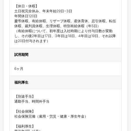
【休⽇・休暇】

⼟⽇祝完全休み、年末年始29日~3日

年間休⽇120⽇

慶弔休暇、有給休暇、リザーブ休暇、産休育休、忌引休暇、転任
休暇、裁判員休暇、生理休暇、特別有給休暇（年5日）

（有給休暇について、初年度は入社時期により付与日数が変動
し、その後2年目は17日、3年目は18日、4年目は19日、それ以降
は20日付与されます）
試用期間
6ヶ月
福利厚生
【別途手当】

通勤手当、時間外手当

【社会保険】

社会保険完備（雇⽤・労災・健康・厚⽣年⾦）

【福利厚⽣】
