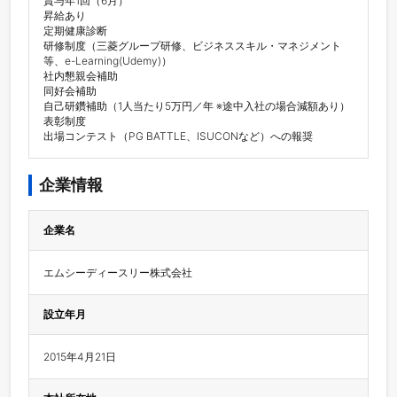
賞与年1回（6⽉）

昇給あり

定期健康診断

研修制度（三菱グループ研修、ビジネススキル・マネジメント
等、e-Learning(Udemy)）

社内懇親会補助

同好会補助

自己研鑽補助（1人当たり5万円／年 ※途中入社の場合減額あり）

表彰制度

出場コンテスト（PG BATTLE、ISUCONなど）への報奨
企業情報
企業名
エムシーディースリー株式会社
設立年月
2015年4月21日