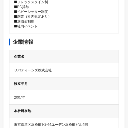
■フレックスタイム制

■PC貸与　

■ベビーシッター制度

■副業（社内規定あり）　

■退職金制度

■社内イベント
企業情報
企業名
リバティーンズ株式会社
設立年月
2007年
本社所在地
東京都港区浜松町1-2-14ユーデン浜松町ビル4階