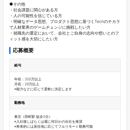
●その他

・社会課題に関心がある方

・人の可能性を信じている方

・明確なデータ思想、プロダクト思想に基づくTechのチカラ
で人材業界のゲームチェンジに挑戦したい方

・就職先の選定において、会社とご自身の志向や想いとのフ
ィット感を大切にしたい方
応募概要
給与
年収：350万以上

月収：29万以上

※能力などに応じて柔軟に決定します
勤務地
東京（田町駅 徒歩3分）

※入社後しばらくは週に何日かの出社を推奨

※将来的には居住地に応じてフルリモート勤務可能