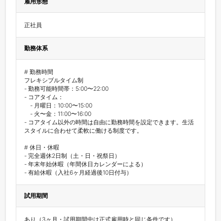
雇用形態
正社員
勤務体系
# 勤務時間

フレキシブルタイム制

- 勤務可能時間帯：5:00〜22:00

- コアタイム：

　- 月曜日：10:00〜15:00

　- 火〜金：11:00〜16:00

- コアタイム以外の時間は自由に勤務時間を設定できます。生活
スタイルに合わせて柔軟に働ける制度です。

# 休日・休暇

- 完全週休2日制（土・日・祝祭日）

- 年末年始休暇（年間休日カレンダーによる）

- 有給休暇（入社6ヶ月経過後10日付与）
試用期間
あり（3ヶ月・試用期間中は正式雇用時と同じ条件です）