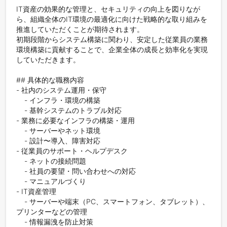
IT資産の効果的な管理と、セキュリティの向上を図りなが
ら、組織全体のIT環境の最適化に向けた戦略的な取り組みを
推進していただくことが期待されます。

初期段階からシステム構築に関わり、安定した従業員の業務
環境構築に貢献することで、企業全体の成長と効率化を実現
していただきます。

## 具体的な職務内容

- 社内のシステム運用・保守

    - インフラ・環境の構築

    - 基幹システムのトラブル対応

- 業務に必要なインフラの構築・運用

    - サーバーやネット環境

    - 設計〜導入、障害対応

- 従業員のサポート・ヘルプデスク

    - ネットの接続問題

    - 社員の要望・問い合わせへの対応

    - マニュアルづくり

- IT資産管理

    - サーバーや端末（PC、スマートフォン、タブレット）、
プリンターなどの管理

    - 情報漏洩を防止対策
