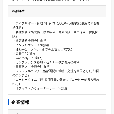
福利厚生
・ライフサポート休暇 3日付与（入社6ヶ月以内に使用できる有
給休暇）

・各種社会保険完備（厚生年金・健康保険・雇用保険・労災保
険）

・健康診断全額会社負担

・インフルエンザ予防接種

・通勤手当：月5万円までを上限として支給

・業務用PC貸与

・Wantedly Perk加入

・カンファレンス参加・セミナー参加費用の補助

・書籍購入（全額会社負担）

・シャッフルランチ（他部署間の親睦・交流を目的とした月1回
のランチ会）

・コーヒータイム（週1回月曜日の朝会にてコーヒーが振る舞わ
れる）

・オフィスへのウォーターサーバー設置
企業情報