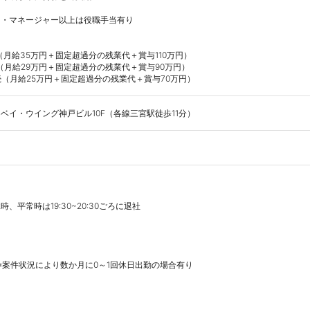
・マネージャー以上は役職手当有り

（月給35万円＋固定超過分の残業代＋賞与110万円）

（月給29万円＋固定超過分の残業代＋賞与90万円）

続（月給25万円＋固定超過分の残業代＋賞与70万円）
　ベイ・ウイング神戸ビル10F（各線三宮駅徒歩11分）
、平常時は19:30~20:30ごろに退社

※案件状況により数か月に0～1回休日出勤の場合有り
