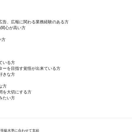
広告、広報に関わる業務経験のある方

Sへの関心が高い方

い方
いる方

ターを目指す覚悟が出来ている方

きな方

方

間を大切にする方

みたい方
等級水準に合わせて支給
