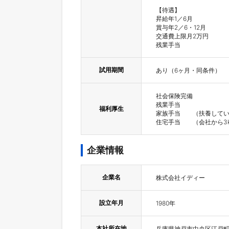
【待遇】

昇給年1／6月

賞与年2／6・12月

交通費上限月2万円

残業手当
試用期間
あり（6ヶ月・同条件）
社会保険完備

残業手当	

福利厚生
家族手当	（扶養している子１人につき、１人目月額10,000円、２人目以降月額5,000円支給）

住宅手当	（会社
企業情報
企業名
株式会社イディー
設立年月
1980年
本社所在地
兵庫県神戸市中央区江戸町8