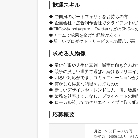
歓迎スキル
◆ ご自身のポートフォリオをお持ちの方

◆ 企画会社・広告制作会社でクライアントの
◆TikTokやInstagram、TwitterなどのSN
◆チームで成果を挙げた経験がある方

◆新しいプロダクト・サービスへの関心が高
求める人物像
◆ 常に仕事や人生に真剣、誠実に向き合われて
◆ 競争の激しい世界で選ばれ続けるクリエイ
◆ 明るい対応ができ、コミュニケーションが好
◆ 何かしら得意な領域をお持ちの方

◆ 新しいデザインやトレンドに人一倍、敏感な
◆ 業務を効率よくこなし、プライベートの時
◆ ローカル視点でのクリエイティブに取り組
応募概要
月給：25万円～60万円	

◎能力・経験により当社の