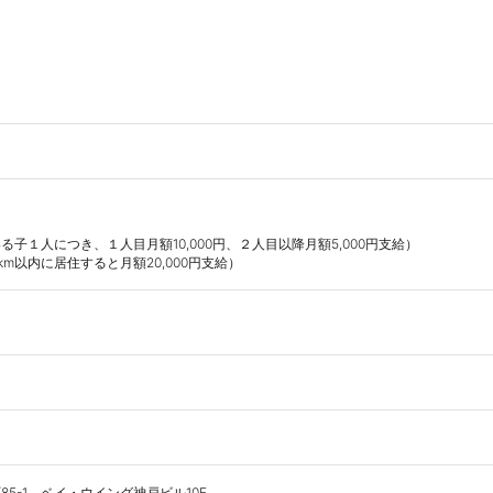
から3km以内に居住すると月額20,000円支給）
5-1　ベイ・ウイング神戸ビル10F