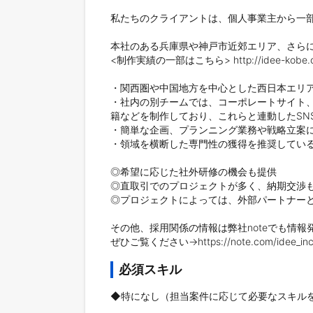
私たちのクライアントは、個人事業主から一部
本社のある兵庫県や神戸市近郊エリア、さらに
<制作実績の一部はこちら> http://idee-kobe.co
・関西圏や中国地方を中心とした西日本エリア
・社内の別チームでは、コーポレートサイト、
籍などを制作しており、これらと連動したSNS
・簡単な企画、プランニング業務や戦略立案に
・領域を横断した専門性の獲得を推奨してい
◎希望に応じた社外研修の機会も提供

◎直取引でのプロジェクトが多く、納期交渉も
◎プロジェクトによっては、外部パートナーと
その他、採用関係の情報は弊社noteでも情報発
ぜひご覧ください→https://note.com/idee_in
必須スキル