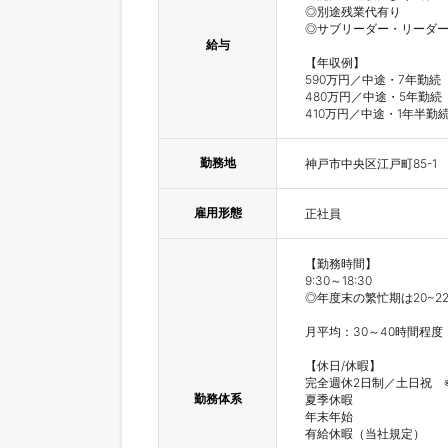
◎別途残業代有り

◎サブリーダー・リーダー
給与
【年収例】

590万円／中途・7年勤続
480万円／中途・5年勤続
410万円／中途・1年半勤
勤務地
神戸市中央区江戸町85-1
雇用形態
正社員
【勤務時間】

9:30～18:30

◎年度末の繁忙期は20~22時
月平均：30～40時間程度

【休日/休暇】

完全週休2日制／土日祝　
勤務体系
夏季休暇

年末年始

有給休暇（当社規定）
