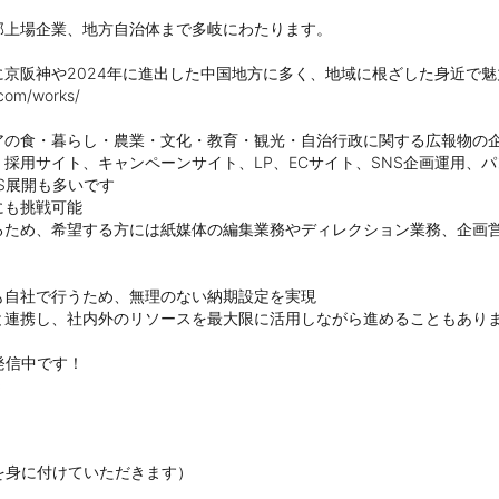
上場企業、地方自治体まで多岐にわたります。

京阪神や2024年に進出した中国地方に多く、地域に根ざした身近で魅
m/works/

の食・暮らし・農業・文化・教育・観光・自治行政に関する広報物の企
採用サイト、キャンペーンサイト、LP、ECサイト、SNS企画運用、
展開も多いです

も挑戦可能

るため、希望する方には紙媒体の編集業務やディレクション業務、企画営
自社で行うため、無理のない納期設定を実現

連携し、社内外のリソースを最大限に活用しながら進めることもありま
信中です！

c