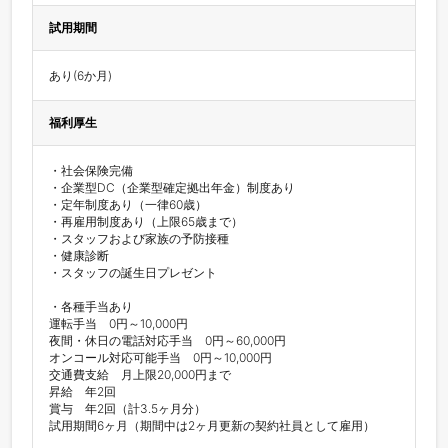
試用期間
あり(6か月)
福利厚生
・社会保険完備

・企業型DC（企業型確定拠出年金）制度あり

・定年制度あり（一律60歳）

・再雇用制度あり（上限65歳まで）

・スタッフおよび家族の予防接種

・健康診断

・スタッフの誕生日プレゼント

・各種手当あり

運転手当　0円～10,000円

夜間・休日の電話対応手当　0円～60,000円

オンコール対応可能手当　0円～10,000円

交通費支給　月上限20,000円まで

昇給　年2回

賞与　年2回（計3.5ヶ月分）

試用期間6ヶ月（期間中は2ヶ月更新の契約社員として雇用）