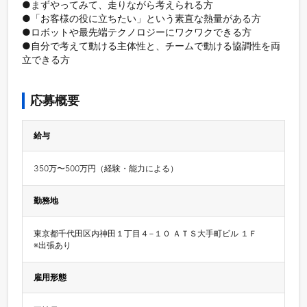
●まずやってみて、走りながら考えられる方

●「お客様の役に立ちたい」という素直な熱量がある方

●ロボットや最先端テクノロジーにワクワクできる方

●自分で考えて動ける主体性と、チームで動ける協調性を両
立できる方

応募概要
給与
350万〜500万円（経験・能力による）
勤務地
東京都千代田区内神田１丁目４−１０ ＡＴＳ大手町ビル １Ｆ

※出張あり
雇用形態