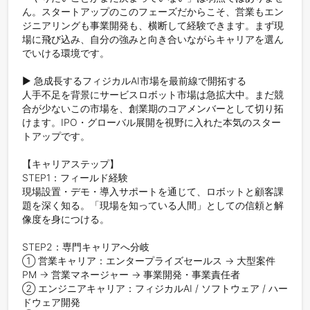
ん。スタートアップのこのフェーズだからこそ、営業もエン
ジニアリングも事業開発も、横断して経験できます。まず現
場に飛び込み、自分の強みと向き合いながらキャリアを選ん
でいける環境です。

▶ 急成長するフィジカルAI市場を最前線で開拓する

人手不足を背景にサービスロボット市場は急拡大中。まだ競
合が少ないこの市場を、創業期のコアメンバーとして切り拓
けます。IPO・グローバル展開を視野に入れた本気のスター
トアップです。

【キャリアステップ】

STEP1：フィールド経験

現場設置・デモ・導入サポートを通じて、ロボットと顧客課
題を深く知る。「現場を知っている人間」としての信頼と解
像度を身につける。

STEP2：専門キャリアへ分岐

① 営業キャリア：エンタープライズセールス → 大型案件
PM → 営業マネージャー → 事業開発・事業責任者

② エンジニアキャリア：フィジカルAI / ソフトウェア / ハー
ドウェア開発
