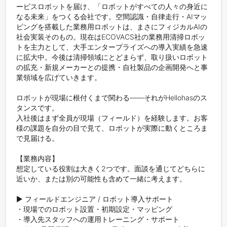
ービスロボットを届け、「ロボットがすべての人々の身近に
なる未来」をつくる会社です。空間認識・自律走行・AIマッ
ピングを搭載した業務用ロボットは、まさにフィジカルAIの
社会実装そのもの。現在はECOVACS社の業務用清掃ロボッ
トを主力として、大手エンタープライズへの導入実績を急速
に拡大中。今後は清掃領域にとどまらず、取り扱いロボット
の拡充・新規メーカーとの提携・自社製品の企画開発へと事
業領域を広げていきます。

ロボットが現場に根付くまで関わる——それがHellohasのス
タンスです。

入社後はまず全員が現場（フィールド）を経験します。お客
様の課題を自分の目で見て、ロボットが実際に動くところま
で見届ける。

【業務内容】

想定している役割は大きく2つです。面談を通じてどちらに
近いか、または別の可能性も含めて一緒に考えます。

▶ フィールドエンジニア / ロボット導入サポート

・現場でのロボット設置・初期設定・マッピング

・導入先スタッフへの運用トレーニング・サポート
