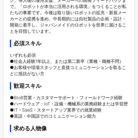
グ、導入後の運用支援、メーカーへの開発フィードバックま
で。「ロボットが本当に活用される環境」をつくることが私
たちの事業です。今後は取り扱いロボットの拡充・新規メー
カーとの提携を進め、中長期的には自社製品の企画・設計・
開発に着手し、ジャパンメイドのロボットを世界に届けるこ
必須スキル
いずれも必須

●社会人経験1年以上、または第二新卒（業種・職種不問）

●お客様や現場スタッフと直接コミュニケーションを取るこ
歓迎スキル
●BtoB営業・カスタマーサポート・フィールドワーク経験

●ハードウェア・IoT・設備・機械系の業務経験または学習歴

●IT・SaaS・スタートアップ業界での就業経験

●英語・中国語でのコミュニケーション能力
求める人物像