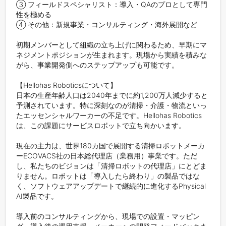
③ フィールドスペシャリスト：導入・QAのプロとして専門
性を極める

④ その他：新規事業・コンサルティング・海外展開など

初期メンバーとして組織の立ち上げに関わるため、早期にマ
ネジメントポジションが生まれます。現場から実績を積みな
がら、事業開発側へのステップアップも可能です。

【Hellohas Roboticsについて】

日本の生産年齢人口は2040年までに約1,200万人減少すると
予測されています。特に深刻なのが清掃・介護・物流といっ
たエッセンシャルワーカーの不足です。Hellohas Robotics
は、この課題にサービスロボットで立ち向かいます。

現在の主力は、世界180カ国で展開する清掃ロボットメーカ
ーECOVACS社の日本総代理店（業務用）事業です。ただ
し、私たちのビジョンは「清掃ロボットの代理店」にとどま
りません。ロボットは「導入したら終わり」の製品ではな
く、ソフトウェアアップデートで継続的に進化するPhysical 
AI製品です。

導入前のコンサルティングから、現場での設置・マッピン