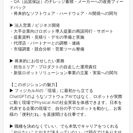
・QA（品質保証）のナレッジ蓄積・メーカーへの改善フィー
ドバック

・将来的なソフトウェア・ハードウェア・AI開発への関与

▶ 法人営業 / ビジネス開発

・大手企業向けロボット導入提案の商談同行・サポート

・提案資料・見積り・デモの準備と実施

・代理店・パートナーとの調整・連絡

・市場調査・競合分析・営業ツール整備

▶ 将来的にお任せしたい業務

・担当エリア・プロダクトの自走した運用責任

・新規ロボットソリューション事業の立案・実装への関与

【このポジションの魅力】

▶ フィジカルAIの「現場」に最初から立てる

ChatGPTのようなソフトウェアAIではなく、ロボットが実際
に動く現場でPhysical AIの社会実装を体感できます。日本を
代表する企業の現場で、自分の手でロボットを動かし、お客
様の「便利だね」を直接聞ける仕事です。

▶ 職種を決めなくていい、でも本気でキャリアをつくれる

「やりたいことがまだ決まっていない」は弱点ではありませ