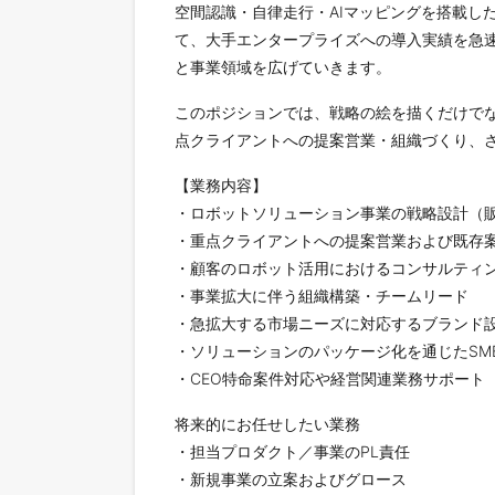
空間認識・自律走行・AIマッピングを搭載した
て、大手エンタープライズへの導入実績を急
と事業領域を広げていきます。
このポジションでは、戦略の絵を描くだけで
点クライアントへの提案営業・組織づくり、
【業務内容】
・ロボットソリューション事業の戦略設計（
・重点クライアントへの提案営業および既存
・顧客のロボット活用におけるコンサルティ
・事業拡大に伴う組織構築・チームリード
・急拡大する市場ニーズに対応するブランド
・ソリューションのパッケージ化を通じたSM
・CEO特命案件対応や経営関連業務サポート
将来的にお任せしたい業務
・担当プロダクト／事業のPL責任
・新規事業の立案およびグロース