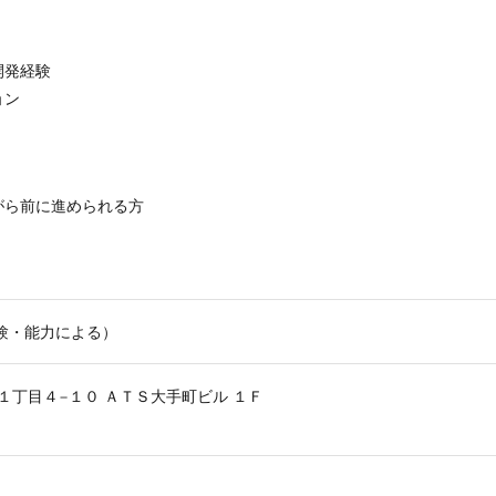
開発経験
ョン
がら前に進められる方
経験・能力による）
１丁目４−１０ ＡＴＳ大手町ビル １Ｆ