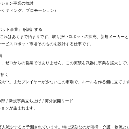
ーション事業の検討
ーケティング、プロモーション）
ボット事業」を設計する
が、これはあくまで始まりです。取り扱いロボットの拡充、新規メーカー
サービスロボット市場そのものを設計する仕事です。
場
り、ゼロからの営業ではありません。この実績を武器に事業を拡大して
り拓く
拡大中。まだプレイヤーが少ないこの市場で、ルールを作る側に立てま
部 / 新規事業立ち上げ / 海外展開リード
ションが生まれます。
200万人減少すると予測されています。特に深刻なのが清掃・介護・物流