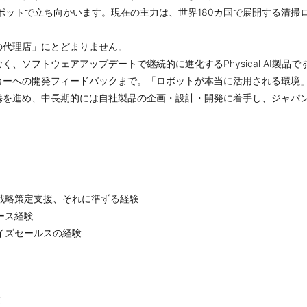
サービスロボットで立ち向かいます。現在の主力は、世界180カ国で展開する清
の代理店」にとどまりません。
、ソフトウェアアップデートで継続的に進化するPhysical AI製
カーへの開発フィードバックまで。「ロボットが本当に活用される環境
携を進め、中長期的には自社製品の企画・設計・開発に着手し、ジャパ
戦略策定支援、それに準ずる経験
ース経験
イズセールスの経験
験