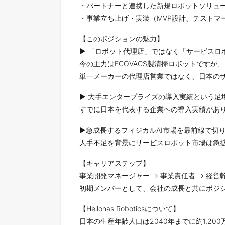
・パートナーと連携した新規ロボットソリュ
・事業立ち上げ・実装（MVP設計、テストマ
【このポジションの魅力】
▶ 「ロボット代理店」ではなく「サービスロ
今の主力はECOVACS製清掃ロボットです
単一メーカーの代理店営業ではなく、日本の
▶ 大手エンタープライズの導入実績という足
すでに日本を代表する企業への導入実績があ
▶急成長するフィジカルAI市場を最前線で切
人手不足を背景にサービスロボット市場は急
【キャリアステップ】
事業開発マネージャー → 事業責任者 → 経営幹
初期メンバーとして、会社の成長と共にポジ
【Hellohas Roboticsについて】
日本の生産年齢人口は2040年までに約1,