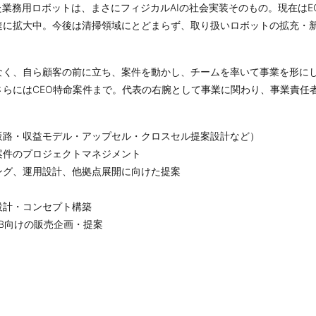
業務用ロボットは、まさにフィジカルAIの社会実装そのもの。現在はE
速に拡大中。今後は清掃領域にとどまらず、取り扱いロボットの拡充・
なく、自ら顧客の前に立ち、案件を動かし、チームを率いて事業を形に
さらにはCEO特命案件まで。代表の右腕として事業に関わり、事業責任
販路・収益モデル・アップセル・クロスセル提案設計など）
案件のプロジェクトマネジメント
ング、運用設計、他拠点展開に向けた提案
設計・コンセプト構築
B向けの販売企画・提案