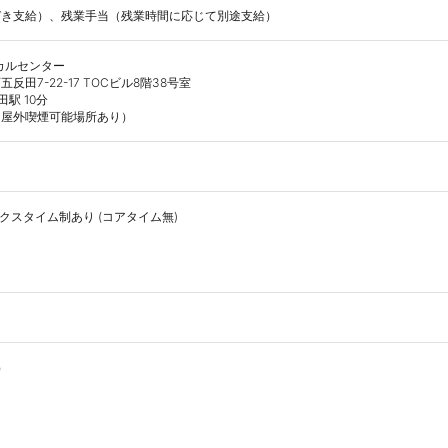
づき支給）、残業手当（残業時間に応じて別途支給）
ルセンター

田7-22-17 TOCビル8階38号室

駅 10分

（屋外喫煙可能場所あり）
クスタイム制あり (コアタイム無)


