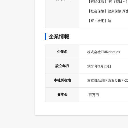
【有給休暇】 有（10日～）
【社会保険】健康保険 厚生
【寮・社宅】無
企業情報
企業名
株式会社ERIRobotics
設立年月
2021年3月26日
本社所在地
東京都品川区西五反田7-22-
資本金
1百万円