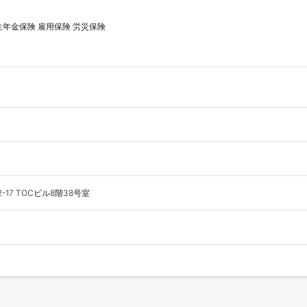


年金保険 雇用保険 労災保険

17 TOCビル8階38号室