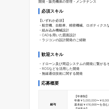
必須スキル
【いずれか必須】

・航空機、自動車、精密機械、ロボティクスな
・組み込み機械設計

・CADを用いた図面設計

・ラジコンの設計開発のご経験

歓迎スキル
・ドローン及び周辺システムの開発に繋がるそ
・ROSなどを活用した開発

・無線通信技術に関する開発
応募概要
【年俸制】

年俸￥5,000,000〜￥8,000,
給与
基本給￥416,666〜を含む/
【諸手当】
