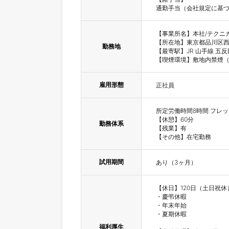
通勤手当（会社規定に基
【事業所名】本社/テクニカ
【所在地】東京都品川区西五反
勤務地
【最寄駅】JR 山手線 五反田
【喫煙環境】敷地内禁煙
雇用形態
正社員
所定労働時間8時間 フレッ
【休憩】60分

勤務体系
【残業】有

【その他】在宅勤務
試用期間
あり（3ヶ月）
【休日】120日（土日祝休）
・慶弔休暇

・年末年始

・夏期休暇

福利厚生