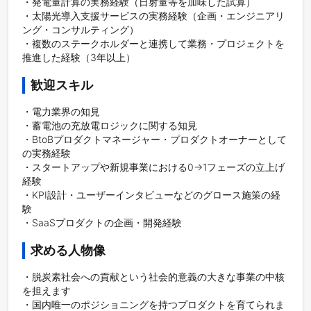
・発電量計算の実務経験（日射量等を加味した試算）

・太陽光導入支援サービスの実務経験（企画・エンジニアリ
ング・コンサルティング）

・複数のステークホルダーと連携して業務・プロジェクトを
推進した経験（3年以上）
歓迎スキル
・電力業界の知見

・蓄電池の充放電ロジックに関する知見

・BtoBプロダクトマネージャー・プロダクトオーナーとして
の実務経験

・スタートアップや新規事業における0→1フェーズの立上げ
経験

・KPI設計・ユーザーインタビューなどのグロース施策の経
験

・SaaSプロダクトの企画・開発経験
求める人物像
・脱炭素社会への貢献という社会的意義の大きな事業の中核
を担えます

・国内唯一のポジショニングを持つプロダクトを育てられま