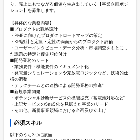
り、売上にもつながる価値を生み出していく【事業企画ポジ
ション】を募集します。

【具体的な業務内容】

■プロダクトの戦略設計

・PMFに向けたプロダクトロードマップの策定

・KPI設計と定量・定性の両面からのプロダクト評価

・ユーザーインタビュー・データ分析・市場調査をもとにし
た課題の特定と優先順位付け

■開発業務のリード

・業務要件・機能要件のドキュメント化

・発電量シミュレーションや充放電ロジックなど、技術的仕
様の調整

・テックチームとの連携による開発業務の推進"

■新規事業開発

・ポテンシャル診断サービスの機能拡充（蓄電池対応など）

・上記サービスのSaaS化を見据えた事業のリード

・その他、新規事業領域における企画及び立上げ
必須スキル
以下のうち3つに該当
