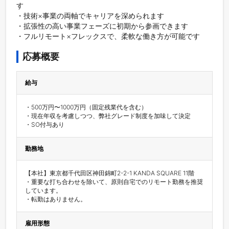
す

・技術×事業の両軸でキャリアを深められます

・拡張性の高い事業フェーズに初期から参画できます

・フルリモート×フレックスで、柔軟な働き方が可能です
応募概要
給与
・500万円〜1000万円（固定残業代を含む）

・現在年収を考慮しつつ、弊社グレード制度を加味して決定

・SO付与あり
勤務地
【本社】東京都千代田区神田錦町2-2-1 KANDA SQUARE 11階

・重要な打ち合わせを除いて、原則自宅でのリモート勤務を推奨
しています。

・転勤はありません。
雇用形態