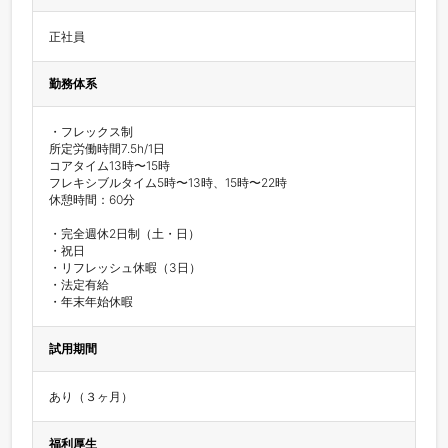
正社員
勤務体系
・フレックス制

所定労働時間7.5h/1日

コアタイム13時〜15時

フレキシブルタイム5時〜13時、15時〜22時

休憩時間：60分

・完全週休2日制（土・日）

・祝日

・リフレッシュ休暇（3日）

・法定有給

・年末年始休暇
試用期間
あり（３ヶ月）
福利厚生