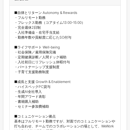
■自律とリターン Autonomy & Rewards

・フルリモート勤務

・フレックス勤務（コアタイム13:00-15:00）

・完全週休2日制

・入社準備金・在宅手当支給

・勤務年数や貢献度に応じたSO付与

■ライフサポート Well-being

・社会保険／雇用保険完備

・定期健康診断／人間ドック補助

・入社初日にリフレッシュ休暇付与

・パートナーシップ支援制度

・子育て支援勤務制度

■成長と支援 Growth & Enablement

・ハイスペックPC貸与

・生成AI全社導入

・年間アワード表彰

・書籍購入補助

・セミナー参加費補助

■コミュニケーション拠点

基本はフルリモート勤務ですが、対面でのコミュニケーションや
打ち合わせ、チームでのコラボレーションの場として、WeWork 