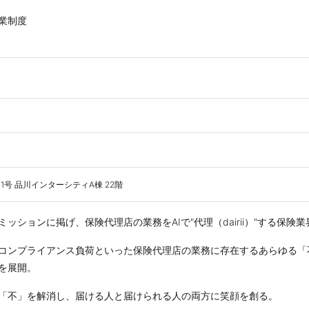
業制度
1号 品川インターシティA棟 22階
ションに掲げ、保険代理店の業務をAIで"代理（dairii）"する保険業界特化の
コンプライアンス負荷といった保険代理店の業務に存在するあらゆる「
を展開。
「不」を解消し、届ける人と届けられる人の両方に笑顔を創る。