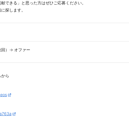
貢献できる」と思った方はぜひご応募ください。
緒に探します。
数回）→ オファー
らから
deos
aa763a