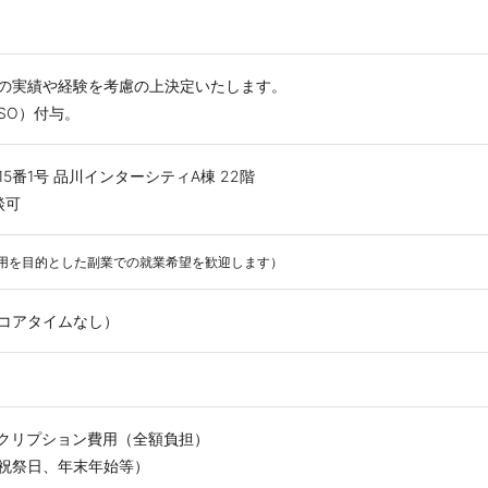
の実績や経験を考慮の上決定いたします。
SO）付与。
5番1号 品川インターシティA棟 22階
談可
用を目的とした副業での就業希望を歓迎します）
コアタイムなし）
スクリプション費用（全額負担）
祝祭日、年末年始等）