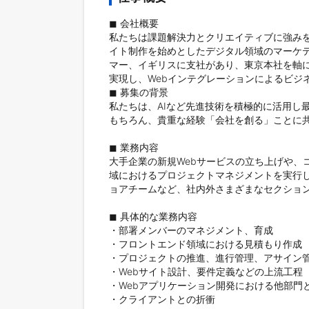
◼︎ 会社概要

私たちは課題解決力とクリエイティブに強み
イト制作を始めとしたデジタル領域のマーケ
マー、イギリスに支社があり、東京本社を軸
実現し、Webインテグレーションによるビジ
◼︎ 募集の背景

私たちは、AIなど先進技術を積極的に活用し
もちろん、貴重な経験「会社を創る」ことに共
◼︎ 業務内容

大手企業の新規Webサービスの立ち上げや、
域におけるプロジェクトマネジメントを実行
ョアチームなど、社内外さまざまなセクション
◼︎ 具体的な業務内容 

・部署メンバーのマネジメント、育成

・フロントエンド領域における見積もり作成

・プロジェクトの推進、進行管理、アサイン管
・Webサイト設計、要件定義などの上流工程

・Webアプリケーション開発における他部門
・クライアントとの折衝
