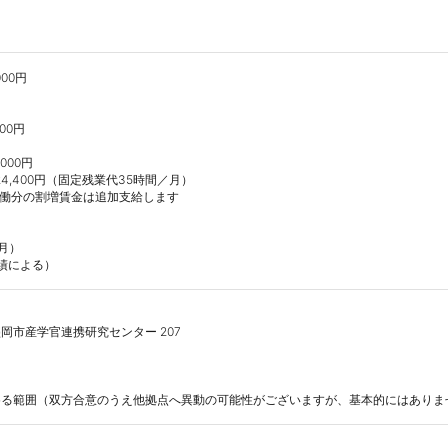
00円

00円

000円

24,400円（固定残業代35時間／月）

労働分の割増賃金は追加支給します

月）

績による）
盛岡市産学官連携研究センター 207



める範囲（双方合意のうえ他拠点へ異動の可能性がございますが、基本的にはありま