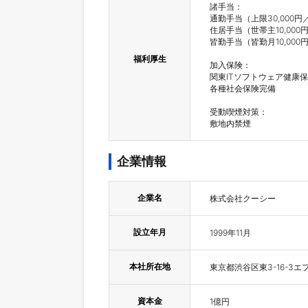
諸手当：

通勤手当（上限30,000円／
住居手当（世帯主10,000円
皆勤手当（皆勤月10,000円
福利厚生
加入保険：

関東ITソフトウェア健康保
各種社会保険完備

受動喫煙対策：

敷地内禁煙
企業情報
企業名
株式会社クーシー
設立年月
1999年11月
本社所在地
東京都渋谷区東3-16-3
資本金
1億円