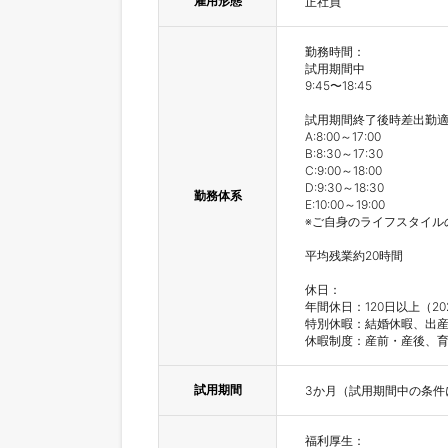
雇用形態
正社員
勤務時間：

試用期間中

9:45〜18:45

試用期間終了後時差出勤適
A:8:00～17:00

B:8:30～17:30

C:9:00～18:00

D:9:30～18:30

勤務体系
E:10:00～19:00

※ご自身のライフスタイル
平均残業約20時間

休日：

年間休日：120日以上（2
特別休暇：結婚休暇、出産
休暇制度：産前・産後、
試用期間
3か月（試用期間中の条件
福利厚生：
