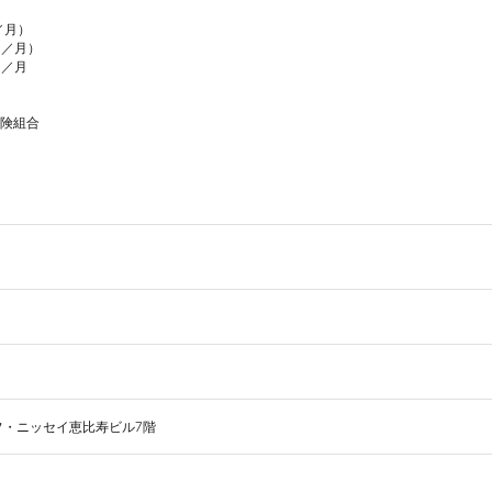
月）

／月）

／月

険組合

エフ・ニッセイ恵比寿ビル7階