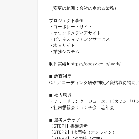
（変更の範囲：会社の定める業務）

プロジェクト事例 

・コーポレートサイト

・オウンドメディアサイト

・ビジネスマッチングサービス

・求人サイト

・業務システム

制作実績▶︎https://coosy.co.jp/work/

◼︎ 教育制度

OJT／コーディング研修制度／資格取得補助
◼︎ 社内環境

・フリードリンク：ジュース、ビタミンドリン
・社内懇親会：ランチ会、忘年会

◼︎ 選考ステップ

【STEP1】書類選考

【STEP2】1次面接（オンライン）

【STEP3】2次面接（対面）
