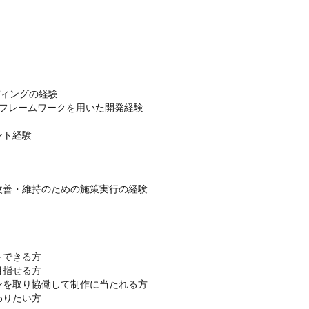
ディングの経験

.jsいずれかのフレームワークを用いた開発経験

ント経験
改善・維持のための施策実行の経験

できる方

指せる方

を取り協働して制作に当たれる方

わりたい方