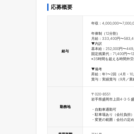
応募概要
年収：4,000,000〜7,000,0
年俸制（12分割）

月給：333,400円〜583,4
▼内訳

基本給：252,000円〜449,
給与
固定残業代：71,400円〜1
※35時間を超える時間外
▼備考

昇給：年1〜2回（4月・10
賞与：実績賞与（9月／業
〒020-8551

岩手県盛岡市上田4-3-5 
勤務地
・自動車通勤可

・駐車場あり（会社負担）
・変更の範囲：会社の定