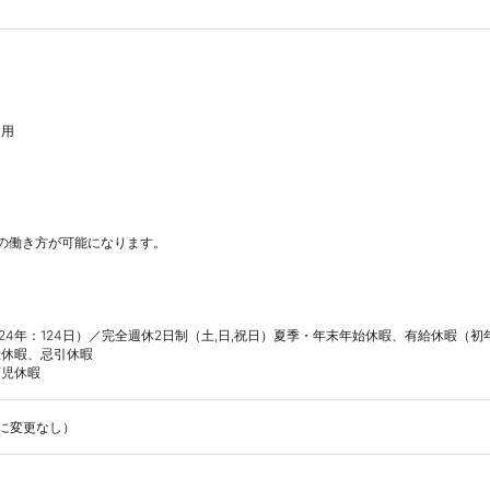
用

の働き方が可能になります。

024年：124日）／完全週休2日制（土,日,祝日）夏季・年末年始休暇、有給休暇（初年
休暇、忌引休暇

育児休暇
に変更なし）