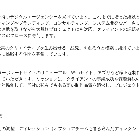
を持つデジタルエージェンシーを掲げています。これまでに培った経験と
ティングやブランディング、コンサルティング、システム開発など、さま
に連携を取りながら大規模プロジェクトにも対応。クライアントの課題
ネスのグロースに寄与します。

最高のクリエイティブを生み出せる「組織」を創ろうと模索し続けてい
に挑戦する仲間を募集しています。

コーポレートサイトのリニューアル、Webサイト、アプリなど様々な制
していただきます。ミッションは、クライアントの事業成功や課題解決
と協働して、当社の強みでもある高い制作品質を追求し、プロジェクト
理

との調整、ディレクション（オフショアチームも巻き込んだディレクショ