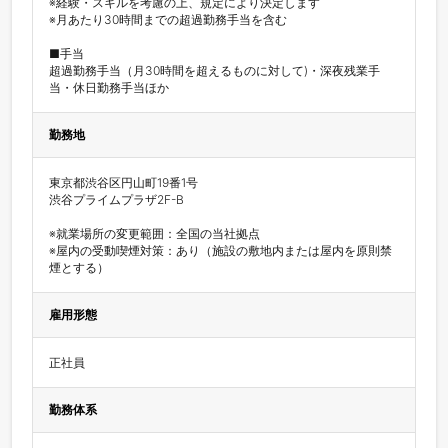
※経験・スキルを考慮の上、規定により決定します

※月あたり30時間までの超過勤務手当を含む

■手当

超過勤務手当（月30時間を超えるものに対して)・深夜残業手
当・休日勤務手当ほか
勤務地
東京都渋谷区円山町19番1号

渋谷プライムプラザ2F-B

※就業場所の変更範囲：全国の当社拠点

※屋内の受動喫煙対策：あり（施設の敷地内または屋内を原則禁
煙とする）
雇用形態
正社員
勤務体系