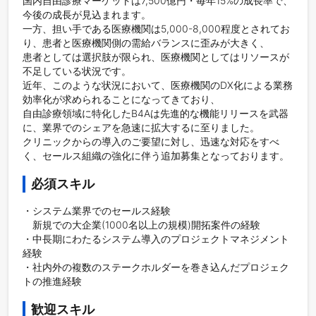
国内自由診療マーケットは7,500億円・毎年15%の成長率で、
今後の成長が見込まれます。

一方、担い手である医療機関は5,000-8,000程度とされてお
り、患者と医療機関側の需給バランスに歪みが大きく、

患者としては選択肢が限られ、医療機関としてはリソースが
不足している状況です。

近年、このような状況において、医療機関のDX化による業務
効率化が求められることになってきており、

自由診療領域に特化したB4Aは先進的な機能リリースを武器
に、業界でのシェアを急速に拡大するに至りました。

クリニックからの導入のご要望に対し、迅速な対応をすべ
く、セールス組織の強化に伴う追加募集となっております。
必須スキル
・システム業界でのセールス経験

　新規での大企業(1000名以上の規模)開拓案件の経験

・中長期にわたるシステム導入のプロジェクトマネジメント
経験

・社内外の複数のステークホルダーを巻き込んだプロジェク
トの推進経験
歓迎スキル