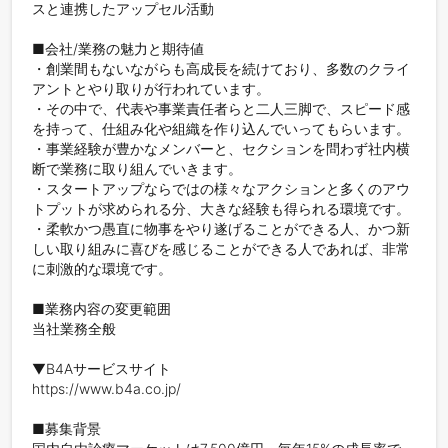
スと連携したアップセル活動

■会社/業務の魅力と期待値

・創業間もないながらも高成長を続けており、多数のクライ
アントとやり取りが行われています。

・その中で、代表や事業責任者らと二人三脚で、スピード感
を持って、仕組み化や組織を作り込んでいってもらいます。

・事業経験が豊かなメンバーと、セクションを問わず社内横
断で業務に取り組んでいきます。

・スタートアップならではの様々なアクションと多くのアウ
トプットが求められる分、大きな経験も得られる環境です。

・柔軟かつ愚直に物事をやり遂げることができる人、かつ新
しい取り組みに喜びを感じることができる人であれば、非常
に刺激的な環境です。

■業務内容の変更範囲

当社業務全般

▼B4Aサービスサイト

https://www.b4a.co.jp/

■募集背景
