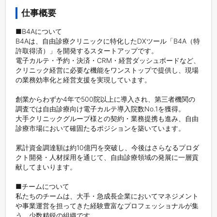
仕事概要
■B4Aについて

B4Aは、自由診療クリニックに特化したDXツール「B4A（特
許取得済）」を開発するスタートアップです。

電子カルテ・予約・決済・CRM・経営ダッシュボードなど、
クリニック経営に必要な機能をワンストップで提供し、現場
の業務効率化と経営支援を実現しています。

創業からわずか4年で500院以上に導入され、第三者機関の
調査では自由診療向け電子カルテ導入院数No.1を獲得。

大手クリニックグループ様との契約・業務提携も進み、自由
診療市場において確固たるポジションを築いています。

累計資金調達額は約10億円を突破し、今後はさらなるプロダ
クト開発・人材採用を通じて、自由診療領域の発展に一層貢
献してまいります。

■チームについて

私たちのチームは、大手・急成長企業においてマネジメント
や事業運営を担ってきた経験豊富なプロフェッショナルが集
う、少数精鋭の組織です。
