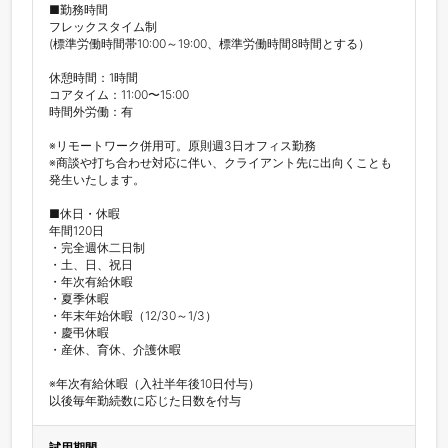
■勤務時間

フレックスタイム制

(標準労働時間帯10:00～19:00、標準労働時間8時間とする）

休憩時間：1時間

コアタイム：11:00〜15:00

時間外労働：有

※リモートワーク併用可。原則週3日オフィス勤務

※商談や打ち合わせ対応に伴い、クライアント先に出向くことも
発生いたします。

■休日・休暇

年間120日

・完全週休二日制

・土、日、祝日

・年次有給休暇

・夏季休暇

・年末年始休暇（12/30～1/3）

・慶弔休暇

・産休、育休、介護休暇

※年次有給休暇（入社半年後10日付与）

以後毎年勤続数に応じた日数を付与
試用期間