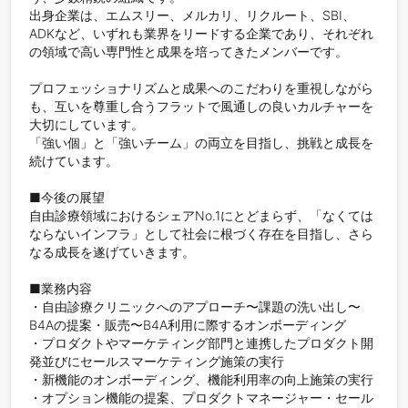
出身企業は、エムスリー、メルカリ、リクルート、SBI、
ADKなど、いずれも業界をリードする企業であり、それぞれ
の領域で高い専門性と成果を培ってきたメンバーです。

プロフェッショナリズムと成果へのこだわりを重視しながら
も、互いを尊重し合うフラットで風通しの良いカルチャーを
大切にしています。

「強い個」と「強いチーム」の両立を目指し、挑戦と成長を
続けています。

■今後の展望

自由診療領域におけるシェアNo.1にとどまらず、「なくては
ならないインフラ」として社会に根づく存在を目指し、さら
なる成長を遂げていきます。

■業務内容

・自由診療クリニックへのアプローチ〜課題の洗い出し〜
B4Aの提案・販売〜B4A利用に際するオンボーディング

・プロダクトやマーケティング部門と連携したプロダクト開
発並びにセールスマーケティング施策の実行

・新機能のオンボーディング、機能利用率の向上施策の実行

・オプション機能の提案、プロダクトマネージャー・セール