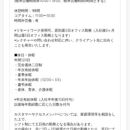
(標準労働時間帯10:00～19:00、標準労働時間8時間とする）

休憩時間：1時間

コアタイム：11:00〜15:00

時間外労働：有

※リモートワーク併用可。原則週3日オフィス勤務（入社後6ヶ月
間は週5日オフィス勤務となります）

※レクチャーや問い合わせ対応に伴い、クライアント先に出向く
ことも発生いたします。

■休日・休暇

年間120日

・完全週休二日制

・年次有給休暇

・夏季休暇

・年末年始休暇（12/30～1/3）

・慶弔休暇

・産休、育休、介護休暇

※年次有給休暇（入社半年後10日付与）

以後毎年勤続数に応じた日数を付与

カスタマーサクセスメンバーについては、家庭環境等を相談をし
た上で、

シフト制にて土日祝の勤務となる場合があります。

その場合は、月に1日～2日程度の土日祝の勤務となり、平日にて