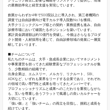
クリニック経営に必要な機能をワンストップで提供し、現場
の業務効率化と経営支援を実現しています。

創業からわずか4年で500院以上に導入され、第三者機関の
調査では自由診療向け電子カルテ導入院数No.1を獲得。

大手クリニックグループ様との契約・業務提携も進み、自由
診療市場において確固たるポジションを築いています。

累計資金調達額は約10億円を突破し、今後はさらなるプロダ
クト開発・人材採用を通じて、自由診療領域の発展に一層貢
献してまいります。

■チームについて

私たちのチームは、大手・急成長企業においてマネジメント
や事業運営を担ってきた経験豊富なプロフェッショナルが集
う、少数精鋭の組織です。

出身企業は、エムスリー、メルカリ、リクルート、SBI、
ADKなど、いずれも業界をリードする企業であり、それぞれ
の領域で高い専門性と成果を培ってきたメンバーです。

プロフェッショナリズムと成果へのこだわりを重視しながら
も、互いを尊重し合うフラットで風通しの良いカルチャーを
大切にしています。

「強い個」と「強いチーム」の両立を目指し、挑戦と成長を
続けています。
