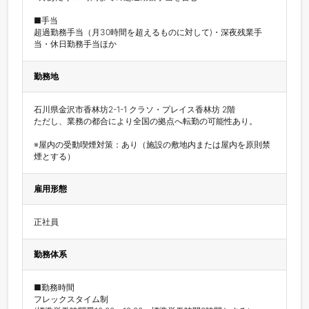
■手当

超過勤務手当（月30時間を超えるものに対して)・深夜残業手
当・休日勤務手当ほか
勤務地
石川県金沢市香林坊2-1-1 クラソ・プレイス香林坊 2階

ただし、業務の都合により全国の拠点へ転勤の可能性あり。

※屋内の受動喫煙対策：あり（施設の敷地内または屋内を原則禁
煙とする）
雇用形態
正社員
勤務体系
■勤務時間

フレックスタイム制
