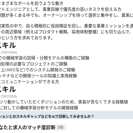
さまざまなボールを拾うような動き
クトエンジニアとして、事業目線で優先度の高いタスクを拾える方
課題が多くある中でも、オーナーシップを持って選択と集中をし、着実
確実性の中で、自ら積極的に仮説検証を回し、重要な事業ミッションを達成
その周辺領域（例えばプロダクト戦略、採用体制整備）にも切り込んで
いという方を求めております。
スキル
 CRITERIA
onでの機械学習の回帰・分類モデルの構築のご経験
語処理の必要なプロジェクトのご経験
上(AWSなど)でのシステム開発のご経験
コンテナなどの開発ツールの知識と実用経験
にコミュニケーションができる方
スキル
 CRITERIA
ガッツリ動かしていただくポジションのため、実装が苦なくできる経験値
語に対しての機械学習分析モデルの開発経験
ションとのスキルギャップなどをAIで診断してみませんか？
あなたと求人のマッチ度診断
β版