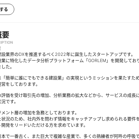
する
概要
IPTION
景
建設業界のDXを推進するべく2022年に誕生したスタートアップです。
業に特化したデータ分析プラットフォーム「GORLEM」を開発しており「
ました。
は「簡単に誰にでもできる建設業」の実現というミッションを果たすため
運営をしております。
の評価を受け取引先の増加、分析業務の拡大などから、サービスの成長
状況です。
ジメント層の増加を急務としております。
た状況のため、社内外を問わず情報をキャッチアップし求められる要件
ト開発をリードいただける方を求めています。
日本で一番古く、また巨大で複雑な産業で、多くの熟練者が阿吽の呼吸