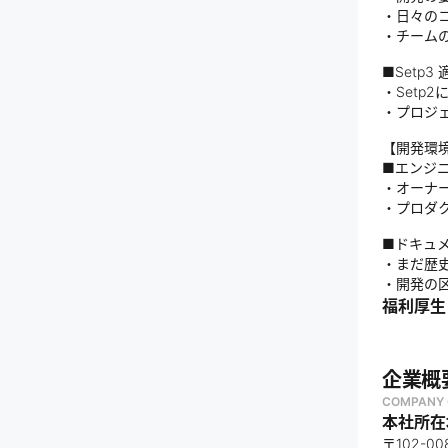
・日々の
・チーム
■Setp
・Setp
・プロジ
【開発環
■エンジ
・オーナ
・プロダ
■ドキュ
・まだ歴
・開発の
福利厚生
企業概
COMPANY 
本社所在
〒102-