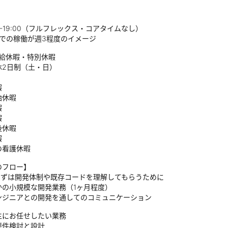
00-19:00（フルフレックス・コアタイムなし）
中での稼働が週3程度のイメージ
有給休暇・特別休暇
休2日制（土・日）
暇
始休暇
暇
暇
後休暇
暇
の看護休暇
のフロー】
1 まずは開発体制や既存コードを理解してもらうために
かの小規模な開発業務（1ヶ月程度）
ンジニアとの開発を通してのコミュニケーション
2 主にお任せしたい業務
要件検討と設計