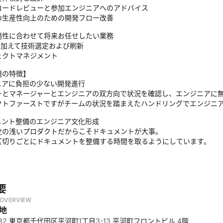
コードレビューと参加エンジニアへのアドバイス
の生産性向上のための開発フロー改善
3 適性に合わせて将来お任せしたい業務
2に加えて技術選定および刷新
ェクトマネジメント
境の特徴】
ニアに負担の少ない開発進行
ーとマネージャーとエンジニアの双方向で状況を確認し、エンジニアに
クトファーストですがチームの状況を踏まえたハンドリングでエンジニ
メント整備のエンジニア文化形成
史の浅いプロダクトだからこそドキュメントが大事。
区切りごとにドキュメントを整備する時間を取るようにしています。
要
OVERVIEW
地
0082 東京都千代田区平河町1丁目3-13 平河町フロントビル 4階