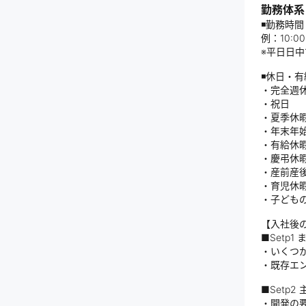
勤務体系
◾️勤務時間
例：10:
※平日日
◾️休日・
・完全週
・祝日
・夏季休
・年末年
・有給休
・慶弔休
・産前産
・育児休
・子ども
【入社後
■Setp
・いくつ
・既存エ
■Setp
・開発の