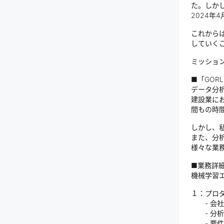
た。しか
2024
これから
していく
ミッショ
■「GOR
データ分
建設業に
間もの時
しかし、私
また、分
様々な業
■業務詳
機械学習
１：プロ
- 会社
- 分析
- 要件