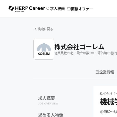
求人検索
面談オファー
検索に戻る
株式会社ゴーレム
従業員数
28
名
・
設立年数
5
年
・
評価額
23
億円
企業情報
株式会社ゴーレ
株式会社ゴ
求人概要
機械
JOB OVERVIEW
時給～6,
求める人物像