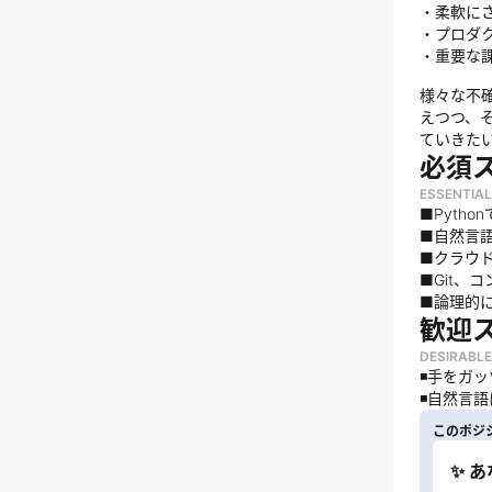
・柔軟に
・プロダ
・重要な
様々な不
えつつ、
ていきた
必須
ESSENTIAL
■Pyth
■自然言
■クラウド
■Git、
■論理的
歓迎
DESIRABLE
◾️手を
◾️自然言
このポジ
✨ 