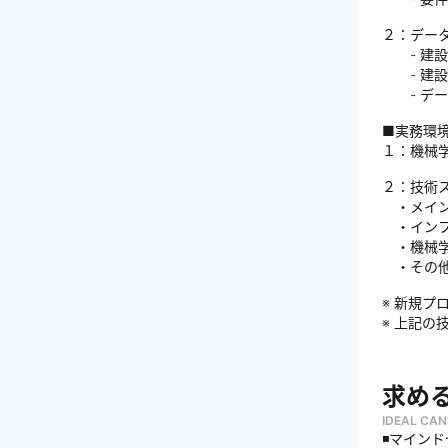
２：デー
- 建設
- 建設
- デー
■実務環
１：機械
２：技術
・メイン：P
・インフラ：
・機械学
・その他：Gi
※ 新規
※ 上記
求め
IDEAL CAN
◾️マイン