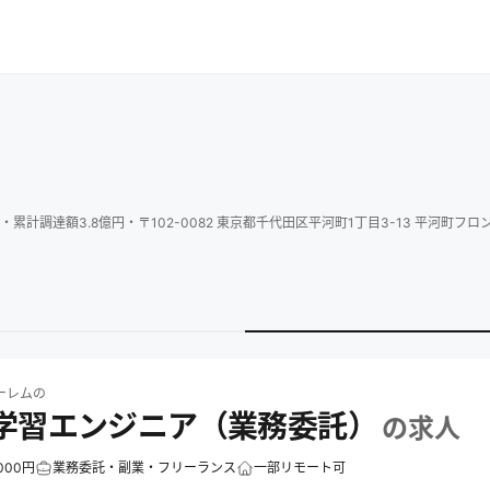
・
累計調達額
3.8
億円
・
〒102-0082 東京都千代田区平河町1丁目3-13 平河町フロ
ム
の求人一覧
株式会社ゴーレムの機械学習エンジニア（業務委託）の求人
ーレム
の
学習エンジニア（業務委託）
の求人
000円
業務委託・副業・フリーランス
一部リモート可