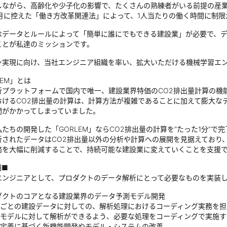
しながら、高齢化や少子化の影響で、たくさんの熟練者がいる前提の産
年4月に控えた「働き方改革関連法」によって、1人当たりの働く時間に制
はデータとルールによって「簡単に誰にでもできる建設業」が必要で、
ことが私達のミッションです。
ン実現に向け、当社エンジニア組織を率い、拡大いただける機械学習エ
LEM」とは
析プラットフォームで国内で唯一、建設業界特価のCO2排出量計算の機
おけるCO2排出量の計算は、計算方法が複雑であることに加えて膨大な
間がかかってしまっていました。
たちの開発した「GORLEM」ならCO2排出量の計算を“たった1分”で完
析されたデータはCO2排出量以外の分析や計算への展開を見据えており
務を大幅に削減することで、持続可能な建設業に変えていくことを支援
細■
エンジニアとして、プロダクトのデータ解析にとって必要なものを実装
ダクトのコアとなる建設業界のデータ予測モデル開発
ごとの建設データに対しての、解析処理におけるコーディング実務を担
モデルに対して解析ができるよう、必要な処理をコーディングで実施す
定義に基づく新機能開発やモデル・システムの改善