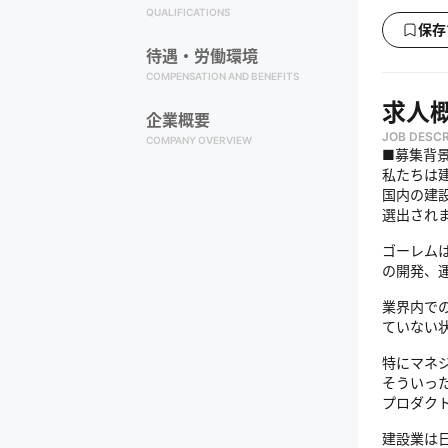
QUALIFICATIONS
保存
待遇・労働環境
COMPENSATION AND BENEFITS
求人
企業概要
JOB DESCR
COMPANY OVERVIEW
■募集背
私たちは
国内の建設
選出され
ゴーレム
の開発、
業界内で
ていない
特にマネ
そういっ
プロダク
建設業は