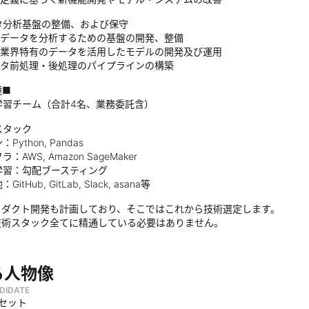
タ分析基盤の整備、および保守
データを分析するための基盤の開発、整備
業界特有のデータを活用したモデルの開発及び運用
タ前処理・後処理のパイプラインの構築
境■
学習チーム（合計4名、業務委託含）
スタック
ython, Pandas
AWS, Amazon SageMaker
習：勾配ブースティング
tHub, GitLab, Slack, asana等
プロダクト開発も計画しており、そこではこれから技術選定します。
の技術スタック全てに精通している必要はありません。
る人物像
DIDATE
ドセット