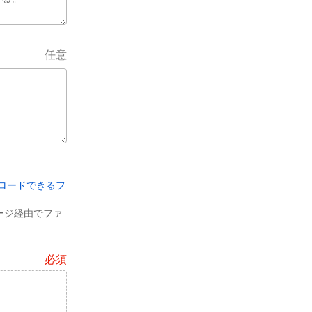
任意
ロードできるフ
レージ経由でファ
必須