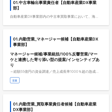
01.中古車輸出事業責任者【自動車産業DX事業
部】
自動車産業DX事業部内の中古車買取事業において、海外輸出領域の事業責任者として活躍いただきます。 【お願いしたい業務・ミッション】 ・新たな輸出先（顧客・パートナー）の開拓 ・マーケティングプランの策定（自社広告サイトのグロースチームとの協業） ・各国事情に即した車両調達 ・事業スキームを実現するためのアライアンス構築 【成果でお願いしたい成果】 短期：月5台規模の中古車輸出の安定化 ／ 規模拡大に向けた新ビジネススキームの確立 中長期：月30台規模の輸出 ／ 買取事業 売上10億・営業利益1億 【将来ミッション】 輸出にとどまらず、買取・仕入れを含む中古車取り扱い全般の責任者として事業を牽引していただきます。
01.内勤営業_マネージャー候補【自動車産業DX
事業部】
マネージャー候補/事業統括/100%反響営業/マー
ケと連携した寄り添い型の提案/インセンティブあ
り
～総額55億円の資金調達／売上成長率1000％超の急成長事業におけるセールスマネージャーを募集します～ ◆申込者数30万人突破！業界最高水準の成長率が実現する、チャンスにあふれた組織 マネージャーとして、『自動車』×『サブスク』（個人向けカーリースサービス）の急成長事業のインサイドセールス部隊にて、戦略/戦術の設計からメンバーマネジメントまでお任せいたします。入社直後は、営業プロセスを理解いただきながら4～5名程度のメンバーマネジメントから業務に慣れて頂き、早期に10～15名程度のマネージャーとしてご活躍いただくことを想定しています。その後は、実績次第でより広範囲のセールス部隊統括など業務領域を広げていただくことを期待しています。 ■セールス部隊の役割・特徴 セールス部隊は、マーケティング部隊が獲得したリード（個人のお客様）に対して、商談～契約獲得に至るプロセスを担っています。 セールスチームは4～5名のユニットに分かれており、各ユニットに担当リーダーがアサインされています。セールスマネージャーは2～3のユニットを統括し、セールス組織の戦略および戦術を定義し、拡大フェーズの組織の目標達成および、今後の体制構築を牽引いただきます。 マネージャーにはファネル構造における各プロセス数値の管理・モニタリング通じてメンバーに適切なコミュニケーションをとっていただくことが求められます。 ■セールス部署 2019年時点で1名のメンバーからスタートしたセールス部隊は、現在約30名の組織となり、今後も急速に規模が拡大していき、近い将来に数百名規模の部隊になることを想定しています。 今後の拡大に伴い、早期に組織を牽引する中核人材として活躍することが可能です。また、部署内で新たな施策やサービス開発の機会も多く、各種アライアンスなど、セールスの職責に留まらない挑戦機会を得ることも可能です。 ■事業の今後 オンラインでのセールスナレッジを活用し、リアル面での販路拡大を推進。 また、既存の金融スキームではサービス提供ができない数百万人のお客様に対し、自社独自のリース商材を開発、提供することで『誰もが自由に移動を楽しむ社会』の実現を目指します。 「働きがいのある会社」ランキング、9年連続ベストカンパニーに選出／フルフレックス／週3リモート／インセンティブあり／残業平均20時間/土日祝休み 【事業概要】 ◆市場規模、日本最大170兆円。自動車産業DXへの挑戦 マイカーを月1万円台からのおトクな料金で持てるようにした、車のサブスクリプションサービス「カーリース カルモくん」。 完全非対面でのインターネット販売における定額カーリース事業を中心に大きくシェアを伸ばし、自動車購買プロセスにおけるDX（デジタルトランスフォーメーション）をすすめています 【参考資料】 じっくり商談、チーム一丸でメンバーをサポート！セールスの1日に密着 https://r-blog.nyle.co.jp/archives/2024/11/06/mdx-sales-1day/
営業
01.内勤営業_買取事業責任者候補【自動車産業
DX事業部】