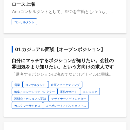
ロース上場
Webコンサルタントとして、SEOを主軸としつつも、コンテンツマーケティング、サイト改善、LLMO（AI検索対策）、AI活用支援など幅広い施策を用いて、お客様の事業成長にコミットしていただきます。生成AIの台頭で検索のあり方自体が変化する中、変化の先頭に立つ事業成長パートナーであり続けることを目指しています。 コンサルタントは専任営業が獲得した既存顧客への深耕支援に専念。新規顧客開拓はなく、顧客との関係を継続的に強化しながら、新たな提案を通じてアカウントを拡大し続ける、本質的なマーケティング業務に集中できる環境です。 ナイルは自社で10以上のメディアを運営しており、そこで培ったSEO・コンテンツマーケティング等のノウハウや、自社の自動車産業向けDXサービスを通じて開発したマーケティング知見を活用し、付加価値の高いサービスをクライアントへ提供しています。 【業務内容】 （1）マーケティング課題の発見と戦略立案 ・顧客ビジネスモデルの理解 ・Google Analytics、ヒートマップなどを用いた分析、課題抽出 ・デジタルマーケティング全般の戦略設計・提案 （2）課題解決施策の実行支援 ・Web担当者へのディレクション、サイト構造設計・画面設計、SEO/LLMO内部施策など （3）効果測定と継続的な提案 ・KPI達成度の確認、施策の効果レビュー ・アカウント拡大に向けた、新たな改善提案の実施 【ナイルで働く魅力】 ・サービス開始から15年以上、累計2,000社超の支援で培った豊富なノウハウを学べる ・充実した入社時研修とOJTで、未経験者でもスピーディーにスキルアップが可能 ・生成AIの活用も全社で取り組み、利用する社員への経費補助も充実 ・新規商材の開発にも経験年数関わらず携わることができる 【キャリアパス】 マネージャー／新規サービスの立ち上げ／セールス／インハウスマーケターなど、様々なキャリアを描くことが可能。ナイルならではの「フミダス（異動希望を100％叶える制度＆公募異動制度）」など、挑戦を後押しする環境が整っています。 ▼参考記事 ・https://r-blog.nyle.co.jp/archives/2023/10/02/consultant-qa/ ・https://r-blog.nyle.co.jp/archives/2021/08/18/dgm-consultant-mikeiken/ ・https://r-blog.nyle.co.jp/archives/2021/07/13/dgm-consultant-keikensha/ その他の参考情報はこちら↓ https://nyle-recruit.notion.site/Infomation-Book-for-Web-85a9c17a523f4e7e8bcc4aac4379c80d
コンサルタント
01.カジュアル面談【オープンポジション】
自分にマッチするポジションが知りたい。会社の
雰囲気をより知りたい。という方向けの求人です
「選考するポジションは決めてないけどナイルに興味がある」「情報交換をしたい」「マッチするポジションがあるか知りたい」という方はこちらから応募をお願いします。 ご経歴やスキルを拝見し、マッチするポジションがある場合は人事とのカジュアル面談を調整させていただきます。 ＜ポジションイメージ＞ ・Webコンサルタント ・事業企画、経営企画 ・コーポレート（経理、法務、人事） ・マーケティング ・コンテンツディレクター ＜対象になる方＞ ・働き方や雰囲気など、求人では確認しづらい部分を含めて詳細を聞きたい ・今は転職活動をしていないが、今後のために情報収集をしたい ・自身にマッチするポジションがあるか直接確認をしたい など ＜詳細＞ ・30～60分程度のオンライン面談 ・希望に応じて以下のような内容を想定しています -会社説明 -募集職種のご案内 -キャリアの壁打ち -質疑応答 など ＜その他＞ ・あくまで情報交換の面談のため志望動機や自己PR等のご準備は必要ございません ・服装についても特に指定はございません ＜注意事項＞ 本ポジションは面談前に書類選考を実施させていただきます
営業
コンサルタント
企画／マーケティング
編集／コンテンツディレクター
事務サポート
エンジニア
説明会・カジュアル面談
デザイナー／ディレクター
カスタマーサクセス
コーポレート／バックオフィス