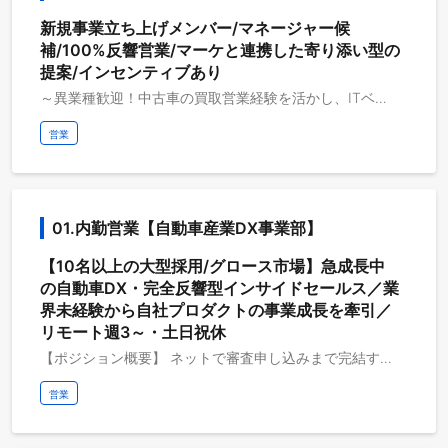
新規事業立ち上げメンバー/マネージャー候
補/100%反響営業/マーケと連携した寄り添い型の
提案/インセンティブあり
～異業種歓迎！中古車の買取営業経験を活かし、ITベンチャーで幅広いキャリアを描ける～ ◆申込者数30万人突破！業界最高水準の成長率が実現する、チャンスにあふれた組織 ◆今までのご経験を基にIT業界に転身、将来的に事業拡大に向けた業務整備や取引先との提携構築など幅広いキャリアが描けます 【ポジション概要】 オンラインでの中古車買い取り事業の立ち上げメンバーを募集します。 まずプレイヤーとして成果をあげつつ、チーム内の課題解決に寄与いただき、1年後にマネージャーを任せられる人材を期待しています。 【仕事内容】 WEBサイト上で、中古車買い取りサービスに査定申込をいただいたお客様に対して、オンラインでの買い取りから売却までの新規オペレーション建付けとその管理を担っていただきます。 ◆具体的には・・・ ＜直近でおまかせする業務＞ ・他社との査定額の優位性と収益性を両立させた車両査定手段を確立する ・効果的な集客手段と商談手法を模索し、CPAの最小化と台あたり利益の最大化を実現する ・出口となる売却先（解体業者、AA出品代行会社、陸送会社、輸出業者）とのアライアンスを構築する ・システム構築ほかITによる自動化・高度化を通じて、効率的に一連のオペレーションを行う ＜将来的にお願いしたい業務＞ ※ご本人の適性と希望に応じて業務をお任せします ・他社との査定額の優位性と収益性を両立させた車両査定手段の確立 ・効果的な集客手段と商談手法の模索 ・システム構築ほかITによる自動化・高度化を通じて、効率的なオペレーションの構築 「働きがいのある会社」ランキング、9年連続ベストカンパニーに選出／インセンティブあり／残業平均20時間/土日祝休み 【事業概要】 ◆市場規模、日本最大170兆円。自動車産業DXへの挑戦 マイカーを月1万円台からのおトクな料金で持てるようにした、車のサブスクリプションサービス「カーリース カルモくん」。 完全非対面でのインターネット販売における定額カーリース事業を中心に大きくシェアを伸ばし、自動車購買プロセスにおけるDX（デジタルトランスフォーメーション）をすすめています 【参考資料】 じっくり商談、チーム一丸でメンバーをサポート！セールスの1日に密着 https://r-blog.nyle.co.jp/archives/2024/11/06/mdx-sales-1day/
営業
01.内勤営業【自動車産業DX事業部】
【10名以上の大型採用/グロース市場】急成長中
の自動車DX・完全反響型インサイドセールス／業
界未経験から自社プロダクトの事業成長を牽引／
リモート週3～・土日祝休
【ポジション概要】 ネットで審査申し込みまで完結する車のサブスクサービスにて、審査通過後のお客さまとお電話での商談～契約締結までを担当していただきます。 ※こんな方におススメ ・目の前のお客様のためにベストな提案をして喜ばれるのが嬉しい ・スキルを活かしてまずはセールスとして活躍しながら、数年後にはマネージャーやマーケなど別のキャリアも歩んでみたい ・成果の分だけしっかり評価される環境で働きたい 【仕事の特徴】 店舗を持たず、非対面で完結するサービスです。お客様と直接顔を合わせることはありません。顔が見えないからこそ、電話の向こうにいるお客様にどれだけ寄り添えるかが成約のカギを握っています 【ナイルの営業で働く魅力】 1. 仕事のスタイル 完全反響型営業のため、テレアポなどの新規開拓は一切ありません。1日の対応件数は3〜5件とお客様1人1人に集中できる環境です。無駄な架電に時間を割くのではなく、「どうすればお客様のカーライフを最適化できるか」という本質的な提案にのみ時間を使える、極めて生産性の高い営業スタイルです。 2. 教育・サポート体制 入社後は充実したオンボーディングプログラムを用意。業界知識から提案スキルまで、独り立ちできるまでしっかり並走します。 「教える」だけでなく、「一人前の営業」として早期に裁量を持てるよう、最短ルートの成長を会社がフルサポートします。 3. チーム・組織文化 「詰め」の文化はなく、数字だけで判断せずにプロセスや課題をマネージャーと一緒に分析し、解決策を導き出す文化です。チームワークを重視しており、個人の成果を競い合うよりも「チーム全体でどう目標を達成するか」に重きを置いています。マネージャーは非常にフラットで、相談しやすい環境を徹底しています。 ・「働きがいのある会社」ランキング、10年連続ベスト100社選出 ・転職口コミサイト「OpenWork」 インターネット業界の総合評価ランキング6180社中5位（2025年11月17日時点） ・インセンティブあり ・残業平均20時間 ・土日祝休み 【セールスチームの特徴】 ◆申込者数30万人突破！業界最高水準の成長率が実現する、チャンスにあふれた組織 ◆チームは20代半ば～30代前半が中心。男女やバックグラウンドは一切関係なく、本人のセールススキルだけでキャリアアップが叶います ◆トップセールスはほぼすべてが業界未経験者。個人向け営業（販売）で実績を出されたご経験があれば、トップセールスの素養があります！ 【年収モデル】 ・2年目：550万（インセンティブ含む） ・3年目：600万（インセンティブ含む） ・5年目：700万（インセンティブ含む） ※上記はあくまで一例で実際の給与は経験・スキル・業績への貢献度を考慮し決定しますが、個人のパフォーマンスや目標達成率をダイレクトに反映する仕組みです。社歴に関わらず、高い成果を出した社員が正当に報われる報酬体系を整えています。 【事業概要】 ◆市場規模、日本最大170兆円。自動車産業DXへの挑戦 マイカーを月1万円台からのおトクな料金で持てるようにした、車のサブスクリプションサービス。 完全非対面でのインターネット販売における定額カーリース事業を中心に大きくシェアを伸ばし、自動車購買プロセスにおけるDX（デジタルトランスフォーメーション）をすすめています 【参考資料】 じっくり商談、チーム一丸でメンバーをサポート！セールスの1日に密着 https://r-blog.nyle.co.jp/archives/2024/11/06/mdx-sales-1day/ お客様の心が動く瞬間に気づけるか――車の知識ゼロから駆け上がったトップセールスの思考 https://r-blog.nyle.co.jp/archives/2023/09/11/carmo-sales-bando/ その他参考資料 https://nyle-recruit-info.notion.site/sales-mdx
営業