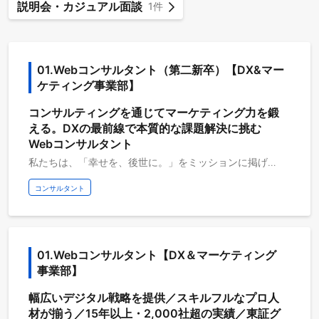
説明会・カジュアル面談
1件
01.Webコンサルタント（第二新卒）【DX&マー
ケティング事業部】
コンサルティングを通じてマーケティング力を鍛
える。DXの最前線で本質的な課題解決に挑む
Webコンサルタント
私たちは、「幸せを、後世に。」をミッションに掲げ、「課題発見力×DX×マーケティング」を武器に、日本の巨大産業を変革する「産業DXカンパニー」です。 本ポジションでは、Webコンサルタントとして企業の事業課題に向き合い、事業成長を支援します。中堅〜大手企業の支援を通じて、本質的な課題発見力と実行力を磨きながら、2,000社以上の実績に裏打ちされたノウハウや、GAI・LLMOなどの先端領域にも触れることができます。 【業務内容】 クライアントの事業成長を目的としたデジタルマーケティング戦略の策定から実行までを幅広く担当していただきます。 ・クライアントのマーケティング課題発見と戦略立案 ・顧客のビジネスモデルや市場環境を理解し、データ（Google Analyticsやヒートマップツールなどを使用）に基づいて現状を分析します ・分析結果から課題仮説を構築し、SEO戦略、コンテンツ戦略、ナーチャリング戦略など、クライアントの事業成果を最大化するための具体的なデジタルマーケティング戦略を立案・提案します ・提案後の施策実行ディレクション ・立案した戦略に基づき、Webサイトの構造設計や画面設計、SEO内部施策の具体的な改善案を作成します ・社内外の関連チームと連携し、プロジェクトが円滑に進行するようディレクション業務を行います ・早期から事業成長に向き合える裁量ある環境 年次に関わらず、コンサルタントとしてフロントに立ち、クライアントの事業に深く関与します。自身の提案や実行が成果に直結する、手触り感のある経験を通じて、ビジネスの総合力を磨けます。 ・AI時代を見据えた最先端マーケティング GAI活用やLLMO（大規模言語モデル最適化）など、業界を先行する取り組みに挑戦。変化の激しいWeb業界でも通用する、本質的かつ先端的なスキルを身につけられます。 ・2,000社超の支援実績と広がるキャリア 大手からスタートアップまで多様なDX・マーケ支援実績があり、幅広い経験を積めます。将来はコンサルの専門性深化に加え、自社マーケターやBizDev、新規事業への挑戦も可能です。 ・成長意欲に応える支援制度とカルチャー 学習支援制度や異動制度、経営会議参加など、社員一人ひとりの成長を本気で後押しする文化があります。 【募集背景】 受注増加および事業拡大に伴う増員募集です。会社の将来を担うポテンシャル層の採用を強化することで、組織全体の活性化を目指しています。
コンサルタント
01.Webコンサルタント【DX＆マーケティング
事業部】
幅広いデジタル戦略を提供／スキルフルなプロ人
材が揃う／15年以上・2,000社超の実績／東証グ