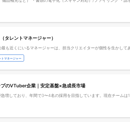
ン（タレントマネージャー）
ントマネージャー
のVTuber企業｜安定基盤×急成長市場