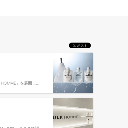
【※オープンポジション※迷った際はこちらからご応募ください 】 弊社は2013年にメンズスキンケアブランド「BULK HOMME」を展開し、男性市場で認知度も高い日用品・化粧品業界の企業です。 また、メンズスキンケア市場を構築し、Youtube広告のインハウス展開で初めて成功させたことでも知られており、現在取扱店は10,000店舗にのぼります。 今後バルクオムの事業成長を見据え、セールスやマーケティングはもちろん、バックオフィスなど、様々な側面から成長を加速させてくれる仲間を、役職問わず幅広く募集します。 ■ポジション例■ ※Member、Manager問わず ・国内事業部門長 ・CFO候補 ・Business Strategy Management（経営戦略） ・Digital Marketing ・LTV（CRM/CS） ・Sales（リテール営業） ・Special Retail（アメニティ営業） ・Product Development（製品企画） ・Brand Creative（クリエイティブ制作） ・SCM（物流管理・在庫管理） ・Acounting/Finance（経理・財務） など ※応募フォームの「応募先へのメッセージ」にて、ご希望される職種もしくは業務内容等をご教示くださいませ。 ※経験が不足していてもエントリー可能です。ご自身の経験から、さらに成長したいという意欲の中で業務をキャッチアップしていただければと思っています。