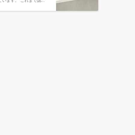
Global No.1シェアを目指すメンズスキンケアブランドを、バックオフィスから支えていただける経理財務担当を探しています。 これまで認知度の拡大や海外展開を実現すべく、投資家やVCから数十億円の資金調達を実現してきました。今回は攻めの経営戦略だけでなく、守りの部分である組織基盤の強化を目指し募集いたします。 【業務内容】 ・銀行振込手続(ネットバンク操作) ・定型的な仕訳起票(バクラクで処理) ・データ加工(Excel・スプシ) ・書類作業(紙領収書スキャン等) ※公認会計士のメンバーと連携をしながら業務を進めていただきます。