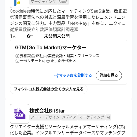
マーケティング
SaaS
Cookieless時代に対応したマーケティングSaaS企業。改正電
気通信事業法への対応と深層学習を活用したレコメンドエン
ジンの開発に注力。主力製品「NeX-Ray」を軸に、エクイテ
ィ・デットファイナンスで資金調達し、事業再構築補助金も
従業員数
設立年数
評価額
累計調達額
活用。技術情報の積極的な発信も行う。
1
6
未公開
未公開
人
年
GTM(Go To Market)マーケター
要相談
正社員/業務委託・副業・フリーランス
一部リモート可
東京都千代田区
マッチ度を診断する
詳細を見る
フィシルコム株式会社の全ての求人を見る
株式会社BitStar
アート・デザイン
メディア
マーケティング
AI
クリエイター支援とソーシャルメディアマーケティングに特
化した企業。インフルエンサーデータベースやマッチングプ