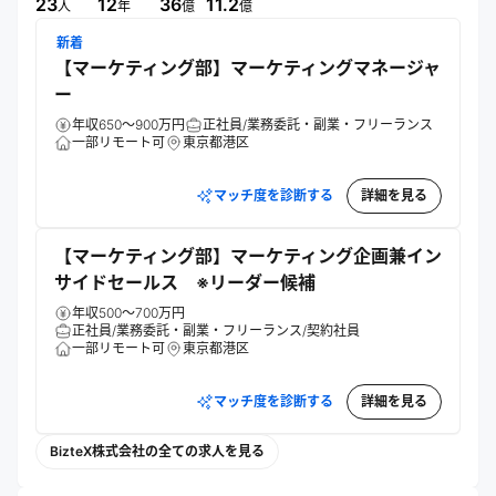
指す。パートナー企業との協業や独自メディアでの情報発信
23
12
36
11.2
人
年
億
億
も行う。
新着
【マーケティング部】マーケティングマネージャ
ー
年収650～900万円
正社員/業務委託・副業・フリーランス
一部リモート可
東京都港区
マッチ度を診断する
詳細を見る
【マーケティング部】マーケティング企画兼イン
サイドセールス ※リーダー候補
年収500～700万円
正社員/業務委託・副業・フリーランス/契約社員
一部リモート可
東京都港区
マッチ度を診断する
詳細を見る
BizteX株式会社の全ての求人を見る