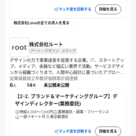
マッチ度を診断する
詳細を見る
株式会社Limeの全ての求人を見る
株式会社ルート
アート・デザイン
メディア
デザインの力で事業成長を促進する企業。IT、スタートアッ
プ、メディア、金融など幅広い業界で活動。サービスデザイ
ンから組織づくりまで、人間中心設計に基づいたアプローチ
で顧客の本質的価値を引き出し、ユーザー体験を最適化。
従業員数
設立年数
評価額
累計調達額
Figmaなどのツールを駆使し、プロダクトやサービスの開発
6
14
未公開
未公開
人
年
を支援する。
【2-2. ブランド＆マーケティンググループ】デ
ザインディレクター(業務委託)
時給4,000～7,000円
業務委託・副業・フリーランス
一部リモート可
東京都港区
マッチ度を診断する
詳細を見る