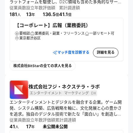
ラットフォームを駆使し、D2C領域も含めた多角的なサービ
スを展開。AIやビッグデータ解析を活用し、クリエイターの
従業員数
設立年数
評価額
累計調達額
可能性を引き出すインフラ構築を目指す。東京・関西・九州
181
13
136.5
41.1
人
年
億
億
の3拠点体制で事業を推進している。
【コーポレート】広報（業務委託）
要相談
業務委託・副業・フリーランス
一部リモート可
東京都渋谷区
マッチ度を診断する
詳細を見る
株式会社BitStarの全ての求人を見る
株式会社フジ・ネクステラ・ラボ
エンターテイメント
マーケティング
DX
エンターテインメントとデジタルを融合する企業。ゲーム開
発、システム構築、広告戦略を軸に、文化発展と心の豊かさ
を追求。独自のデジタル技術で新たな「面白い」を創造し、
多様なコンテンツやサービスを提供。DX支援やマーケティン
従業員数
設立年数
評価額
累計調達額
グで企業の成長も後押しする。
41
17
未公開
未公開
人
年