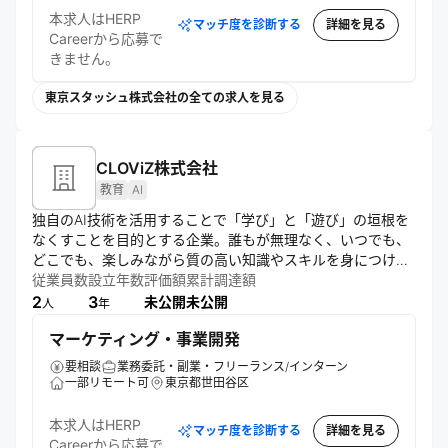
本求人はHERP
マッチ度を診断する
詳細を見る
Careerから応募で
きません。
東京スタッシュ株式会社の全ての求人を見る
CLOViZ株式会社
教育
AI
独自のAI技術を活用することで「学び」と「遊び」の垣根を
なくすことを目的とする企業。誰もが無理なく、いつでも、
どこでも、楽しみながら質の高い知識やスキルを身につけら
れる体験の創造を目指す。
従業員数
設立年数
評価額
累計調達額
2
3
未公開
未公開
人
年
マーケティング・事業開発
要相談
業務委託・副業・フリーランス/インターン
一部リモート可
東京都世田谷区
本求人はHERP
マッチ度を診断する
詳細を見る
Careerから応募で