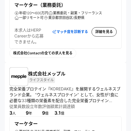
マーケター（業務委託）
年収120～600万円
業務委託・副業・フリーランス
一部リモート可
東京都世田谷区/長野県
本求人はHERP
マッチ度を診断する
詳細を見る
Careerから応募
できません。
株式会社Contactの全ての求人を見る
株式会社メップル
ライフスタイル
完全栄養プロテイン『KOREDAKE』を展開するウェルネスブ
ランド企業。 “ウェルネスプロテイン” として、女性が1食に
必要な33種類の栄養素を配合した完全栄養プロテイン
『KOREDAKE』を展開。おいしさと栄養バランスを両立した
従業員数
設立年数
評価額
累計調達額
安心安全な商品開発を追求する。
3
9
9
3.1
人
年
億
億
マーケター