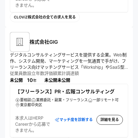
きません。
CLOViZ株式会社の全ての求人を見る
株式会社GIG
デジタルコンサルティングサービスを提供する企業。Web制
作、システム開発、マーケティングを一気通貫で手がけ、フ
リーランス向けマッチングサービス「Workship」やSaaS型
CMS「LeadGrid」を運営。テクノロジーとクリエイティブ
従業員数
設立年数
評価額
累計調達額
10
未公開
未公開
未公開
年
【フリーランス】PR・広報コンサルティング
要相談
業務委託・副業・フリーランス
一部リモート可
東京都中央区
本求人はHERP
マッチ度を診断する
詳細を見る
Careerから応募で
きません。