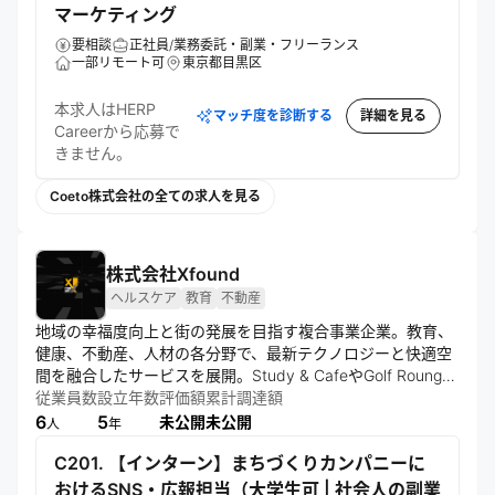
マーケティング
要相談
正社員/業務委託・副業・フリーランス
一部リモート可
東京都目黒区
本求人はHERP
マッチ度を診断する
詳細を見る
Careerから応募で
きません。
Coeto株式会社の全ての求人を見る
株式会社Xfound
ヘルスケア
教育
不動産
地域の幸福度向上と街の発展を目指す複合事業企業。教育、
健康、不動産、人材の各分野で、最新テクノロジーと快適空
間を融合したサービスを展開。Study & CafeやGolf Rounge
など、地域特化型の「グローカル・サードプレイス・ウェル
従業員数
設立年数
評価額
累計調達額
ネス」を実現するプロフェッショナルな事業を推進してい
6
5
未公開
未公開
人
年
る。
C201. 【インターン】まちづくりカンパニーに
おけるSNS・広報担当（大学生可 | 社会人の副業