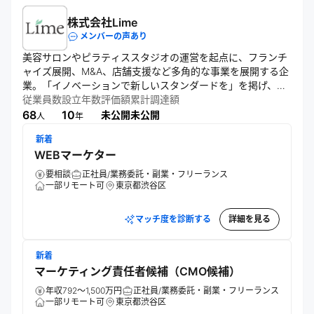
株式会社Lime
メンバーの声あり
美容サロンやピラティススタジオの運営を起点に、フランチ
ャイズ展開、M&A、店舗支援など多角的な事業を展開する企
業。「イノベーションで新しいスタンダードを」を掲げ、ブ
ランド創造を通じて美容・健康領域の進化を目指す。全国
従業員数
設立年数
評価額
累計調達額
150店舗以上を展開し、7期連続で売上を伸ばす成長を実現し
68
10
未公開
未公開
人
年
ている。
新着
WEBマーケター
要相談
正社員/業務委託・副業・フリーランス
一部リモート可
東京都渋谷区
マッチ度を診断する
詳細を見る
新着
マーケティング責任者候補（CMO候補）
年収792～1,500万円
正社員/業務委託・副業・フリーランス
一部リモート可
東京都渋谷区