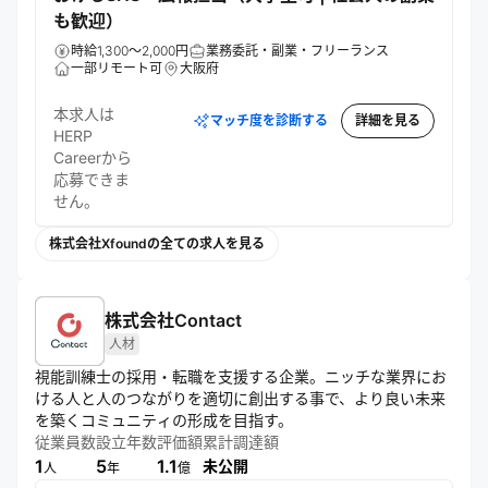
も歓迎）
時給1,300～2,000円
業務委託・副業・フリーランス
一部リモート可
大阪府
本求人は
マッチ度を診断する
詳細を見る
HERP
Careerから
応募できま
せん。
株式会社Xfoundの全ての求人を見る
株式会社Contact
人材
視能訓練士の採用・転職を支援する企業。ニッチな業界にお
ける人と人のつながりを適切に創出する事で、より良い未来
を築くコミュニティの形成を目指す。
従業員数
設立年数
評価額
累計調達額
1
5
1.1
未公開
人
年
億