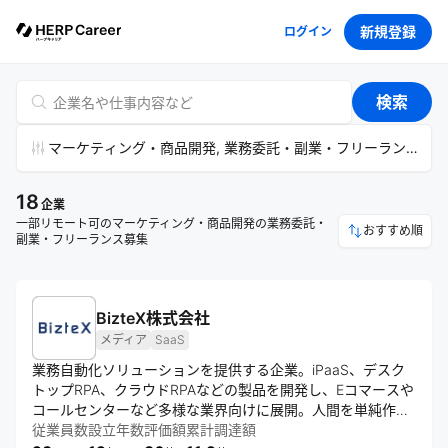
新規登録
ログイン
検索
マーケティング・商品開発, 業務委託・副業・フリーランス, 
18
企業
一部リモート可のマーケティング・商品開発の業務委託・
おすすめ順
副業・フリーランス募集
BizteX株式会社
メディア
SaaS
業務自動化ソリューションを提供する企業。iPaaS、デスク
トップRPA、クラウドRPAなどの製品を開発し、Eコマースや
コールセンターなど多様な業界向けに展開。人間を単純作業
から解放し、生産性向上と新しいワークスタイルの実現を目
従業員数
設立年数
評価額
累計調達額