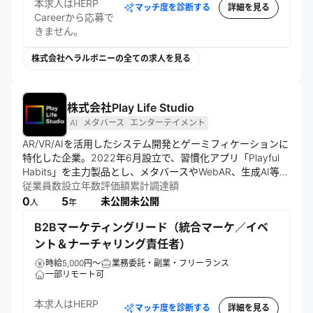
本求人はHERP
マッチ度を診断する
詳細を見る
Careerから応募で
きません。
株式会社へラルボニーの全ての求人を見る
株式会社Play Life Studio
AI
メタバース
エンターテイメント
AR/VR/AIを活用したシステム開発とゲーミフィケーションに
特化した企業。2022年6月設立で、習慣化アプリ「Playful 
Habits」を主力製品とし、メタバースやWebAR、生成AI等の
先端技術を用いたソリューション開発およびコンサルティン
従業員数
設立年数
評価額
累計調達額
グを手がける。世界のゲーム化をミッションに掲げ、技術で
0
5
未公開
未公開
人
年
B2Bマーケティングリード（統合マーケ／イベ
ント＆ナーチャリング責任者）
時給5,000円～
業務委託・副業・フリーランス
一部リモート可
本求人はHERP
マッチ度を診断する
詳細を見る