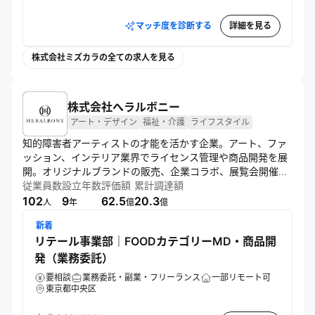
マッチ度を診断する
詳細を見る
株式会社ミズカラの全ての求人を見る
株式会社へラルボニー
アート・デザイン
福祉・介護
ライフスタイル
知的障害者アーティストの才能を活かす企業。アート、ファ
ッション、インテリア業界でライセンス管理や商品開発を展
開。オリジナルブランドの販売、企業コラボ、展覧会開催を
通じ、多様性尊重と福祉文化の創造に貢献。国内外での拠点
従業員数
設立年数
評価額
累計調達額
拡大も進める。
102
9
62.5
20.3
人
年
億
億
新着
リテール事業部｜FOODカテゴリーMD・商品開
発（業務委託）
要相談
業務委託・副業・フリーランス
一部リモート可
東京都中央区