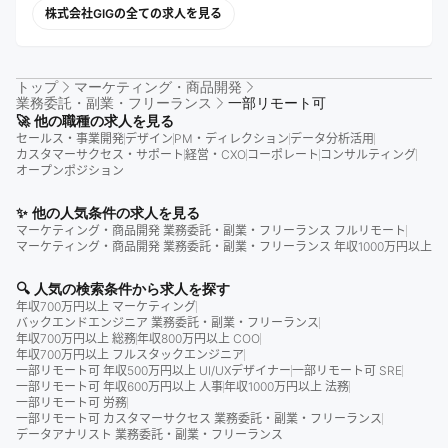
株式会社GIGの全ての求人を見る
トップ
マーケティング・商品開発
業務委託・副業・フリーランス
一部リモート可
🚀 他の職種の求人を見る
セールス・事業開発
デザイン
PM・ディレクション
データ分析活用
カスタマーサクセス・サポート
経営・CXO
コーポレート
コンサルティング
オープンポジション
✨ 他の人気条件の求人を見る
マーケティング・商品開発 業務委託・副業・フリーランス フルリモート
マーケティング・商品開発 業務委託・副業・フリーランス 年収1000万円以上
🔍 人気の検索条件から求人を探す
年収700万円以上 マーケティング
バックエンドエンジニア 業務委託・副業・フリーランス
年収700万円以上 総務
年収800万円以上 COO
年収700万円以上 フルスタックエンジニア
一部リモート可 年収500万円以上 UI/UXデザイナー
一部リモート可 SRE
一部リモート可 年収600万円以上 人事
年収1000万円以上 法務
一部リモート可 労務
一部リモート可 カスタマーサクセス 業務委託・副業・フリーランス
データアナリスト 業務委託・副業・フリーランス