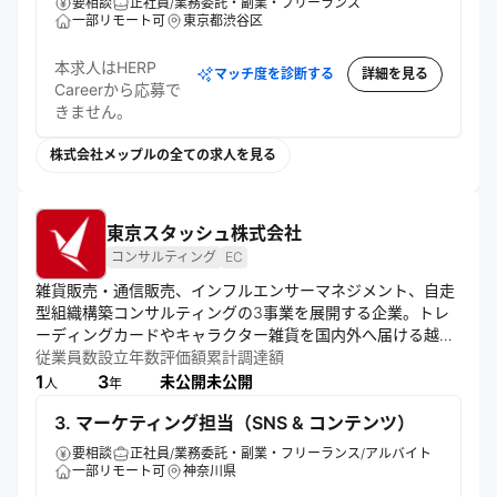
要相談
正社員/業務委託・副業・フリーランス
一部リモート可
東京都渋谷区
本求人はHERP
マッチ度を診断する
詳細を見る
Careerから応募で
きません。
株式会社メップルの全ての求人を見る
東京スタッシュ株式会社
コンサルティング
EC
雑貨販売・通信販売、インフルエンサーマネジメント、自走
型組織構築コンサルティングの3事業を展開する企業。トレ
ーディングカードやキャラクター雑貨を国内外へ届ける越境
ECを運営し、日本商品の魅力を発信。さらに中小企業に向け
従業員数
設立年数
評価額
累計調達額
たインフルエンサー活用によるマーケティング支援や、オー
1
3
未公開
未公開
人
年
ナー不在でも機能する組織体制の構築を支援。多角的なサー
3. マーケティング担当（SNS & コンテンツ）
ビスを通じて、顧客と社会の持続的な成長に貢献している。
要相談
正社員/業務委託・副業・フリーランス/アルバイト
一部リモート可
神奈川県