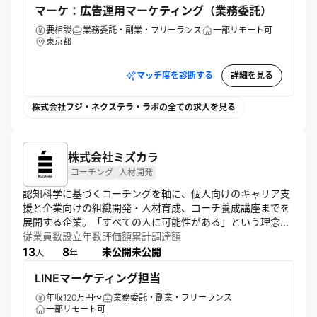
マーケ：広告運用マーケティング（業務委託）
要相談
業務委託・副業・フリーランス
一部リモート可
東京都
マッチ度を診断する
詳細を見る
株式会社フジ・ネクステラ・ラボの全ての求人を見る
株式会社ミズカラ
コーチング
人材開発
認知科学に基づくコーチングを軸に、個人向けのキャリア支
援と企業向けの組織開発・人材育成、コーチ養成講座までを
展開する企業。「すべての人に可能性がある」という理念の
もと、独自理論を体現しながら個人と組織の可能性を引き出
従業員数
設立年数
評価額
累計調達額
す支援を行い、主体性ある人生・キャリア形成を促進してい
13
8
未公開
未公開
人
年
る。
LINEマーケティング担当
年収120万円～
業務委託・副業・フリーランス
一部リモート可