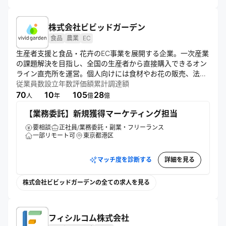
株式会社ビビッドガーデン
食品
農業
EC
生産者支援と食品・花卉のEC事業を展開する企業。一次産業
の課題解決を目指し、全国の生産者から直接購入できるオン
ライン直売所を運営。個人向けには食材やお花の販売、法人
向けには専用プランを提案。「食べチョク」を通じて生産者
従業員数
設立年数
評価額
累計調達額
ファーストの姿勢で事業を推進している。
70
10
105
28
人
年
億
億
【業務委託】新規獲得マーケティング担当
要相談
正社員/業務委託・副業・フリーランス
一部リモート可
東京都港区
マッチ度を診断する
詳細を見る
株式会社ビビッドガーデンの全ての求人を見る
フィシルコム株式会社