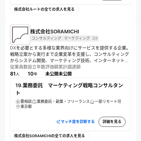
株式会社ルートの全ての求人を見る
株式会社SORAMICHI
コンサルティング
マーケティング
DX
DXを必要とする多様な業界向けにサービスを提供する企業。
戦略立案から実行まで企業変革を支援し、コンサルティング
からシステム開発、マーケティング技術、インターネット広
告まで幅広いソリューションを展開。GoogleやSalesforceな
従業員数
設立年数
評価額
累計調達額
どの認定パートナーとして専門性の高いサービスを実現して
81
10
未公開
未公開
人
年
いる。
19.業務委託 マーケティング戦略コンサルタン
ト
要相談
業務委託・副業・フリーランス
一部リモート可
東京都
マッチ度を診断する
詳細を見る
株式会社SORAMICHIの全ての求人を見る