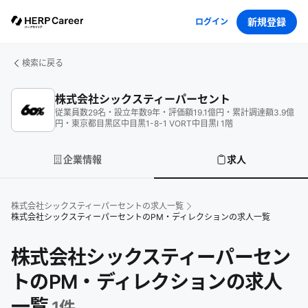
新規登録
ログイン
検索に戻る
株式会社シックスティーパーセント
従業員数
29
名
・
設立年数
9
年
・
評価額
19.1
億円
・
累計調達額
3.9
億
円
・
東京都目黒区中目黒1-8-1 VORT中目黒Ⅰ 1階
企業情報
求人
株式会社シックスティーパーセント
の求人一覧
株式会社シックスティーパーセントのPM・ディレクションの求人一覧
株式会社シックスティーパーセン
トのPM・ディレクションの求人
一覧
1
件