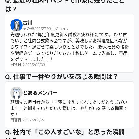
Q. 最近の社内イベントで印象に残ったこと
は？
古川
その他
2025年03月ジョイン
先週行われた”算定年度更新＆試験お疲れ様会”です。 ひと言
でいうと社内公式飲み会ですが、美味しいお料理を囲みなが
らワイワイ過ごせて楽しいひとときでした。 新入社員の挨拶
や謎解きゲームと盛りだくさん！私はゲームで入賞し、景品
をゲットしました！！
回答日：
2025/09/03
Q. 仕事で一番やりがいを感じる瞬間は？
とあるメンバー
顧問先の担当者から「丁寧に教えてくれてありがとうござい
ます」と御礼をいただいた際には、やりがいを感じる瞬間で
す！
回答日：
2025/08/27
Q. 社内で「この人すごいな」と思った瞬間