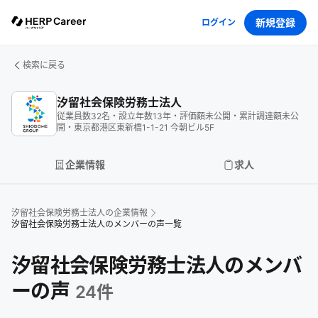
新規登録
ログイン
検索に戻る
汐留社会保険労務士法人
従業員数
32
名
・
設立年数
13
年
・
評価額
未公開
・
累計調達額
未公
開
・
東京都港区東新橋1-1-21 今朝ビル5F
企業情報
求人
汐留社会保険労務士法人
の企業情報
汐留社会保険労務士法人のメンバーの声一覧
汐留社会保険労務士法人
のメンバ
ーの声
24
件