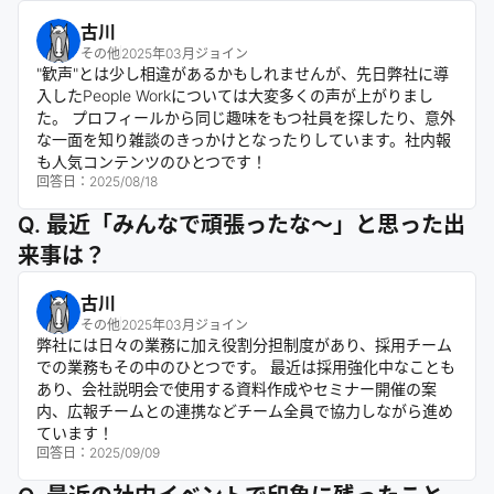
古川
その他
2025年03月ジョイン
"歓声"とは少し相違があるかもしれませんが、先日弊社に導
入したPeople Workについては大変多くの声が上がりまし
た。 プロフィールから同じ趣味をもつ社員を探したり、意外
な一面を知り雑談のきっかけとなったりしています。社内報
も人気コンテンツのひとつです！
回答日：
2025/08/18
Q. 最近「みんなで頑張ったな〜」と思った出
来事は？
古川
その他
2025年03月ジョイン
弊社には日々の業務に加え役割分担制度があり、採用チーム
での業務もその中のひとつです。 最近は採用強化中なことも
あり、会社説明会で使用する資料作成やセミナー開催の案
内、広報チームとの連携などチーム全員で協力しながら進め
ています！
回答日：
2025/09/09